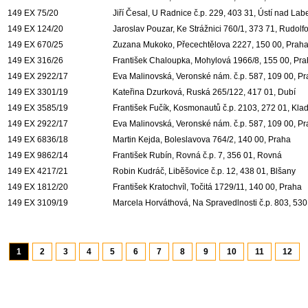
149 EX 75/20
Jiří Česal, U Radnice č.p. 229, 403 31, Ústí nad La
149 EX 124/20
Jaroslav Pouzar, Ke Strážnici 760/1, 373 71, Rudolf
149 EX 670/25
Zuzana Mukoko, Přecechtělova 2227, 150 00, Prah
149 EX 316/26
František Chaloupka, Mohylová 1966/8, 155 00, Pr
149 EX 2922/17
Eva Malinovská, Veronské nám. č.p. 587, 109 00, P
149 EX 3301/19
Kateřina Dzurková, Ruská 265/122, 417 01, Dubí
149 EX 3585/19
František Fučík, Kosmonautů č.p. 2103, 272 01, Kla
149 EX 2922/17
Eva Malinovská, Veronské nám. č.p. 587, 109 00, P
149 EX 6836/18
Martin Kejda, Boleslavova 764/2, 140 00, Praha
149 EX 9862/14
František Rubín, Rovná č.p. 7, 356 01, Rovná
149 EX 4217/21
Robin Kudráč, Liběšovice č.p. 12, 438 01, Blšany
149 EX 1812/20
František Kratochvíl, Točitá 1729/11, 140 00, Praha
149 EX 3109/19
Marcela Horváthová, Na Spravedlnosti č.p. 803, 530
1
2
3
4
5
6
7
8
9
10
11
12