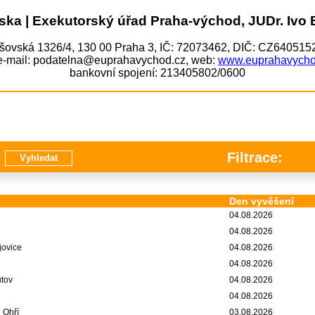
ska | Exekutorský úřad Praha-východ, JUDr. Ivo 
šovská 1326/4, 130 00 Praha 3, IČ: 72073462, DIČ: CZ64051
 e-mail: podatelna@euprahavychod.cz, web:
www.euprahavycho
bankovní spojení: 213405802/0600
Filtrace:
Den vyvěšení
04.08.2026
04.08.2026
jovice
04.08.2026
04.08.2026
tov
04.08.2026
04.08.2026
 Ohří
03.08.2026