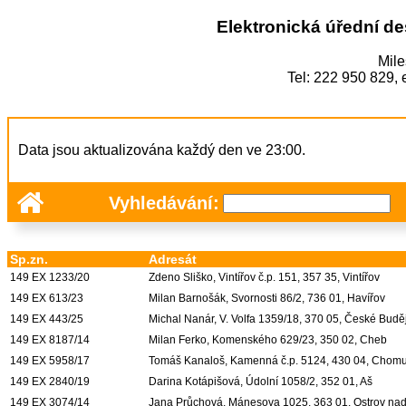
Elektronická úřední de
Mile
Tel: 222 950 829,
Data jsou aktualizována každý den ve 23:00.
Vyhledávání:
Sp.zn.
Adresát
149 EX 1233/20
Zdeno Sliško, Vintířov č.p. 151, 357 35, Vintířov
149 EX 613/23
Milan Barnošák, Svornosti 86/2, 736 01, Havířov
149 EX 443/25
Michal Nanár, V. Volfa 1359/18, 370 05, České Budě
149 EX 8187/14
Milan Ferko, Komenského 629/23, 350 02, Cheb
149 EX 5958/17
Tomáš Kanaloš, Kamenná č.p. 5124, 430 04, Chomu
149 EX 2840/19
Darina Kotápišová, Údolní 1058/2, 352 01, Aš
149 EX 3074/14
Jana Průchová, Mánesova 1025, 363 01, Ostrov nad