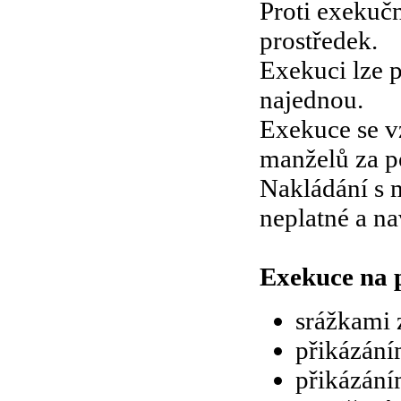
Proti exekuč
prostředek.
Exekuci lze p
najednou.
Exekuce se v
manželů za 
Nakládání s 
neplatné a nav
Exekuce na 
srážkami 
přikázání
přikázání