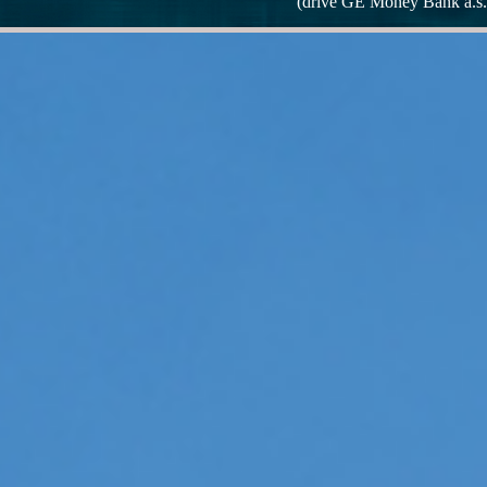
(dříve GE Money Bank a.s.