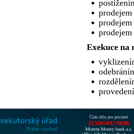
postižení
prodejem 
prodejem
prodejem 
Exekuce na 
vyklizen
odebráním
rozdělení
provedení
Číslo účtu pro povinné
213405802/0600
Moneta Money bank a.s.