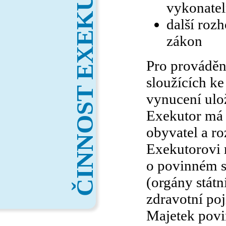
ČINNOST EXEKUTORA
vykonatel
další rozh
zákon
Pro prováděn
sloužících ke
vynucení ulo
Exekutor má d
obyvatel a ro
Exekutorovi 
o povinném s
(orgány státní
zdravotní poji
Majetek povi