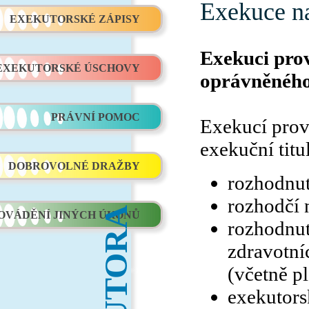
Exekuce na
EXEKUTORSKÉ ZÁPISY
Exekuci pro
EXEKUTORSKÉ ÚSCHOVY
oprávněnéh
PRÁVNÍ POMOC
Exekucí prov
exekuční titu
DOBROVOLNÉ DRAŽBY
rozhodnut
rozhodčí 
OVÁDĚNÍ JINÝCH ÚKONŮ
rozhodnut
zdravotní
(včetně p
exekutors