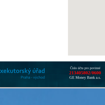
Číslo účtu pro povinné
213405802/0600
GE Money Bank a.s.