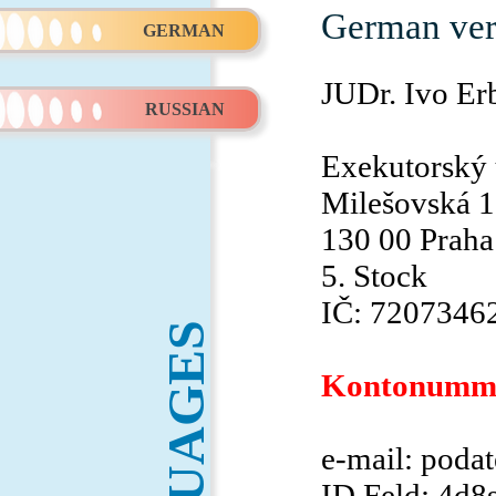
German ver
GERMAN
JUDr. Ivo Erb
RUSSIAN
Exekutorský
Milešovská 
130 00 Praha
5. Stock
IČ: 7207346
LANGUAGES
Kontonummer
e-mail: poda
ID Feld: 4d8