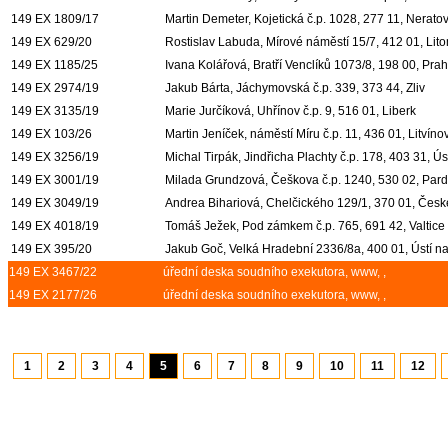
149 EX 1809/17
Martin Demeter, Kojetická č.p. 1028, 277 11, Nerato
149 EX 629/20
Rostislav Labuda, Mírové náměstí 15/7, 412 01, Lit
149 EX 1185/25
Ivana Kolářová, Bratří Venclíků 1073/8, 198 00, Pra
149 EX 2974/19
Jakub Bárta, Jáchymovská č.p. 339, 373 44, Zliv
149 EX 3135/19
Marie Jurčíková, Uhřínov č.p. 9, 516 01, Liberk
149 EX 103/26
Martin Jeníček, náměstí Míru č.p. 11, 436 01, Litvíno
149 EX 3256/19
Michal Tirpák, Jindřicha Plachty č.p. 178, 403 31, 
149 EX 3001/19
Milada Grundzová, Češkova č.p. 1240, 530 02, Par
149 EX 3049/19
Andrea Bihariová, Chelčického 129/1, 370 01, Česk
149 EX 4018/19
Tomáš Ježek, Pod zámkem č.p. 765, 691 42, Valtice
149 EX 395/20
Jakub Goč, Velká Hradební 2336/8a, 400 01, Ústí 
149 EX 3467/22
úřední deska soudního exekutora, www, ,
149 EX 2177/26
úřední deska soudního exekutora, www, ,
1
2
3
4
5
6
7
8
9
10
11
12