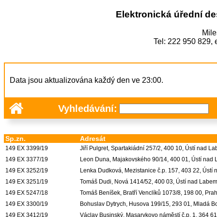
Elektronická úřední de
Mile
Tel: 222 950 829,
Data jsou aktualizována každý den ve 23:00.
Vyhledávání:
Sp.zn.
Adresát
149 EX 3399/19
Jiří Pulgret, Spartakiádní 257/2, 400 10, Ústí nad L
149 EX 3377/19
Leon Duna, Majakovského 90/14, 400 01, Ústí nad
149 EX 3252/19
Lenka Dudková, Mezistanice č.p. 157, 403 22, Ústí
149 EX 3251/19
Tomáš Dudi, Nová 1414/52, 400 03, Ústí nad Labe
149 EX 5247/18
Tomáš Beníšek, Bratří Venclíků 1073/8, 198 00, Pra
149 EX 3300/19
Bohuslav Dytrych, Husova 199/15, 293 01, Mladá B
149 EX 3412/19
Václav Businský, Masarykovo náměstí č.p. 1, 364 61