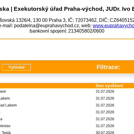
ska | Exekutorský úřad Praha-východ, JUDr. Ivo 
šovská 1326/4, 130 00 Praha 3, IČ: 72073462, DIČ: CZ64051
 e-mail: podatelna@euprahavychod.cz, web:
www.euprahavycho
bankovní spojení: 213405802/0600
Filtrace:
Den vyvěšení
abem
31.07.2026
 Labem
31.07.2026
 nad Labem
31.07.2026
m
31.07.2026
ha
31.07.2026
oleslav
31.07.2026
, Teplá
30.07.2026