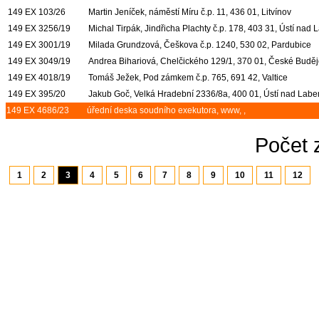
149 EX 103/26
Martin Jeníček, náměstí Míru č.p. 11, 436 01, Litvínov
149 EX 3256/19
Michal Tirpák, Jindřicha Plachty č.p. 178, 403 31, Ústí nad
149 EX 3001/19
Milada Grundzová, Češkova č.p. 1240, 530 02, Pardubice
149 EX 3049/19
Andrea Bihariová, Chelčického 129/1, 370 01, České Buděj
149 EX 4018/19
Tomáš Ježek, Pod zámkem č.p. 765, 691 42, Valtice
149 EX 395/20
Jakub Goč, Velká Hradební 2336/8a, 400 01, Ústí nad Lab
149 EX 4686/23
úřední deska soudního exekutora, www, ,
Počet 
1
2
3
4
5
6
7
8
9
10
11
12