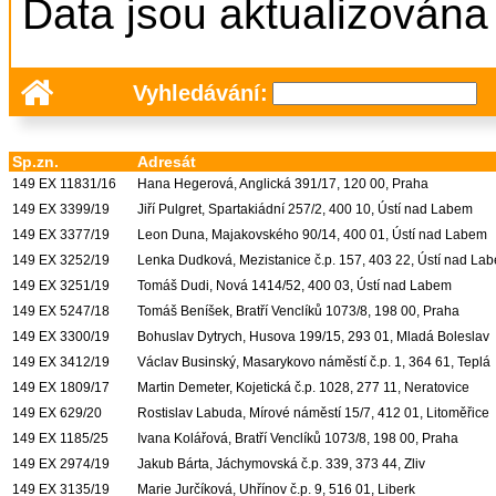
Data jsou aktualizována
Vyhledávání:
Sp.zn.
Adresát
149 EX 11831/16
Hana Hegerová, Anglická 391/17, 120 00, Praha
149 EX 3399/19
Jiří Pulgret, Spartakiádní 257/2, 400 10, Ústí nad Labem
149 EX 3377/19
Leon Duna, Majakovského 90/14, 400 01, Ústí nad Labem
149 EX 3252/19
Lenka Dudková, Mezistanice č.p. 157, 403 22, Ústí nad La
149 EX 3251/19
Tomáš Dudi, Nová 1414/52, 400 03, Ústí nad Labem
149 EX 5247/18
Tomáš Beníšek, Bratří Venclíků 1073/8, 198 00, Praha
149 EX 3300/19
Bohuslav Dytrych, Husova 199/15, 293 01, Mladá Boleslav
149 EX 3412/19
Václav Businský, Masarykovo náměstí č.p. 1, 364 61, Teplá
149 EX 1809/17
Martin Demeter, Kojetická č.p. 1028, 277 11, Neratovice
149 EX 629/20
Rostislav Labuda, Mírové náměstí 15/7, 412 01, Litoměřice
149 EX 1185/25
Ivana Kolářová, Bratří Venclíků 1073/8, 198 00, Praha
149 EX 2974/19
Jakub Bárta, Jáchymovská č.p. 339, 373 44, Zliv
149 EX 3135/19
Marie Jurčíková, Uhřínov č.p. 9, 516 01, Liberk