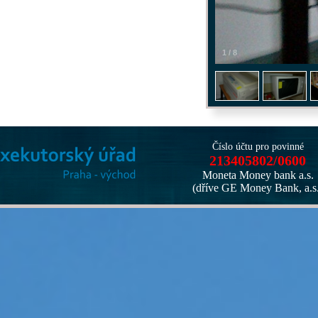
1
/
8
Číslo účtu pro povinné
213405802/0600
Moneta Money bank a.s.
(dříve GE Money Bank, a.s