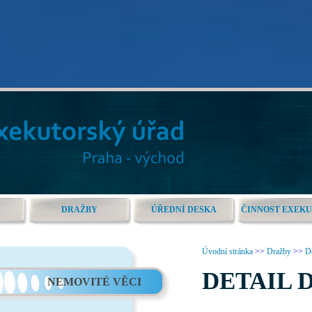
DRAŽBY
ÚŘEDNÍ DESKA
ČINNOST EXEK
Úvodní stránka
>>
Dražby
>>
De
DETAIL 
NEMOVITÉ VĚCI