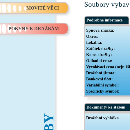
Soubory vybave
MOVITÉ VĚCI
Podrobné informace
POKYNY K DRAŽBÁM
Spisová značka:
Okres:
Lokalita:
Začátek dražby:
Konec dražby:
Odhadní cena:
Vyvolávací cena (nejnižš
Dražební jistota:
Bankovní účet:
Variabilní symbol:
Specifický symbol:
Dokumenty ke stažení
Dražební vyhláška