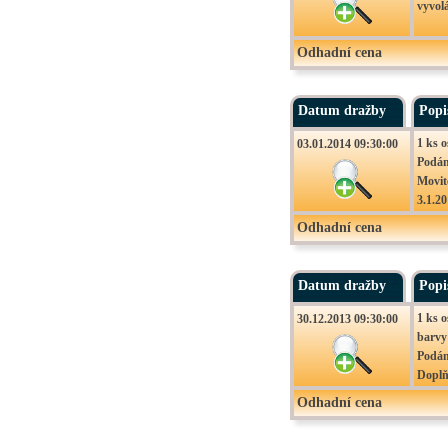
vyvolá
Odhadní cena
Datum dražby
Popi
1 ks 
03.01.2014 09:30:00
Podán
Movit
3.1.2
09:30
Odhadní cena
Datum dražby
Popi
1 ks 
30.12.2013 09:30:00
barvy
Podán
Doplň
klíče
Odhadní cena
zda j
1,6