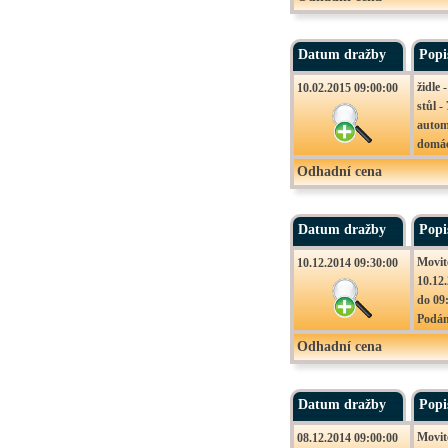
Datum dražby
Popi
židle 
10.02.2015 09:00:00
stůl -
autom
domác
obraz 
Odhadní cena
Movit
10.02
09:00
Datum dražby
Popi
Podán
Movit
10.12.2014 09:30:00
10.12
do 09
Podán
Soubo
Odhadní cena
vyhláš
Datum dražby
Popi
Movit
08.12.2014 09:00:00