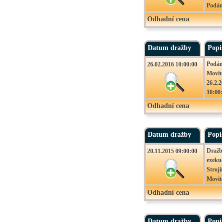
Podán
Vydraž
Odhadní cena
tak, d
Datum dražby
Popi
Podán
26.02.2016 10:00:00
Movit
26.2.
10:00
Odhadní cena
Datum dražby
Popi
Dražb
20.11.2015 09:00:00
exeku
Strojí
Movit
20.11
Odhadní cena
– Zlič
Podán
Datum dražby
Popi