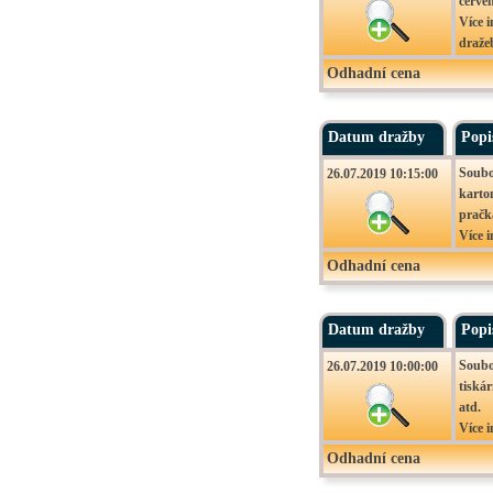
červen
Více 
draže
Movit
Odhadní cena
26.07
– Zlič
Datum dražby
Popi
Soubor
26.07.2019 10:15:00
karton
pračk
Více 
vyhláš
Odhadní cena
Movit
26.07
– Zlič
Datum dražby
Popi
Soubo
26.07.2019 10:00:00
tiská
atd.
Více 
vyhláš
Odhadní cena
Movit
26.07