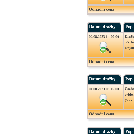
Odhadní cena
Datum dražby
Popi
Dražb
02.08.2023 14:00:00
5AD42
regist
Odhadní cena
Datum dražby
Popi
Osobn
01.08.2023 09:15:00
eviden
(Více 
Odhadní cena
Datum dražby
Popi