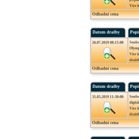
Více i
Movit
Odhadní cena
26.07
– Zlič
Datum dražby
Popi
Soubo
26.07.2019 08:15:00
Olym
Více 
draže
Movit
Odhadní cena
26.07
– Zlič
Datum dražby
Popi
Soubo
31.05.2019 11:30:00
digit
Více 
draže
Movit
Odhadní cena
31.05
– Zlič
Nejniž