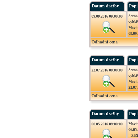
900 0
Datum dražby
Popi
Sezna
09.09.2016 09:00:00
vyhlá
Movit
09.09
– Zlič
Odhadní cena
Podán
Datum dražby
Popi
Sezna
22.07.2016 09:00:00
vyhlá
Movit
22.07
– Zlič
Odhadní cena
Podán
Datum dražby
Popi
Movit
06.05.2016 09:00:00
06.05
– Zlič