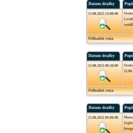
Datum dražby
Popi
Osobn
15.08.2023 13:00:00
1.evi
vozidl
Odhadní cena
Datum dražby
Popi
Osobn
15.08.2023 09:30:00
22.06.
Odhadní cena
Datum dražby
Popi
Motoc
15.08.2023 09:00:00
Zajišt
fotoga