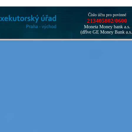
Číslo účtu pro povinné
213405802/0600
Moneta Money bank a.s.
(dříve GE Money Bank a.s.