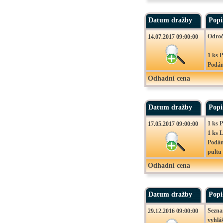
Datum dražby
Popi
Odroč
14.07.2017 09:00:00
1 ks 
Podán
Doplň
Odhadní cena
Prohl
Datum dražby
Popi
1 ks 
17.05.2017 09:00:00
1 ks 
Podán
pultu 
Doplň
Odhadní cena
Prohl
Datum dražby
Popi
Sezna
29.12.2016 09:00:00
vyhláš