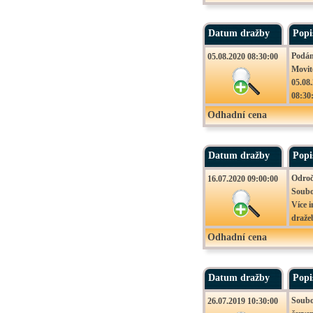
Praha
Více i
Datum dražby
Popi
Podán
05.08.2020 08:30:00
Movit
05.08.
08:30
Odhadní cena
Datum dražby
Popi
Odroč
16.07.2020 09:00:00
Soubo
Více 
draže
Podán
Odhadní cena
Movit
16.7.
09:00
Datum dražby
Popi
Soubo
26.07.2019 10:30:00