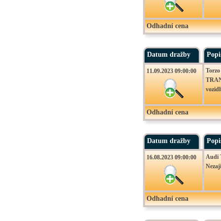
Odhadní cena
Datum dražby
Popi
Torz
11.09.2023 09:00:00
TRANS
vozidl
Odhadní cena
Datum dražby
Popi
Audi T
16.08.2023 09:00:00
Nezaj
Odhadní cena