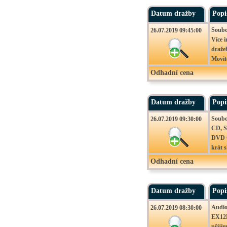
– Zlič
Datum dražby
Popi
Soubor
26.07.2019 09:45:00
Více 
draže
Movit
26.07
Odhadní cena
– Zlič
Datum dražby
Popi
Soubo
26.07.2019 09:30:00
CD, S
DVD C
krát 
Více i
Odhadní cena
Movit
26.07
– Zlič
Datum dražby
Popi
Audio
26.07.2019 08:30:00
EX12K
přijí