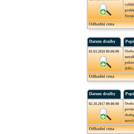
vyhláš
prohl
Strojí
Odhadní cena
Datum dražby
Popi
Osobn
01.03.2018 09:00:00
metal
pohon
(klíč
2.000,
Odhadní cena
Datum dražby
Popi
Osobn
02.10.2017 09:00:00
povin
ekolo
navyš
Odhadní cena