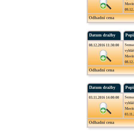
Movit
09.12
- Zlič
Odhadní cena
Podán
Datum dražby
Popi
Sezna
08.12.2016 11:30:00
vyhlá
Movit
08.12
Kruml
Odhadní cena
Podán
Datum dražby
Popi
Sezna
03.11.2016 14:00:00
vyhlá
Movit
03.11
Kruml
Odhadní cena
Podán
Konta