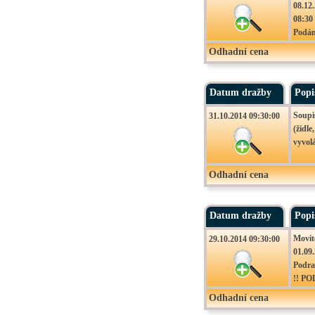
08.12.
08:30
Podán
Odhadní cena
Datum dražby
Popi
Soupi
31.10.2014 09:30:00
(židle
vyvolá
Odhadní cena
Datum dražby
Popi
Movit
29.10.2014 09:30:00
01.09
Podraz
!! P
CENU
Odhadní cena
VYHL