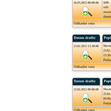
židle 
16.03.2015 09:00:00
stůl -
autom
domác
obraz 
Odhadní cena
Movit
16.03
09:00
Datum dražby
Popi
Podán
Movit
23.02.2015 13:30:00
23.02
13:30
Podán
Odhadní cena
Datum dražby
Popi
Movit
23.02.2015 09:00:00
23.02
09:00
Podán
Odhadní cena