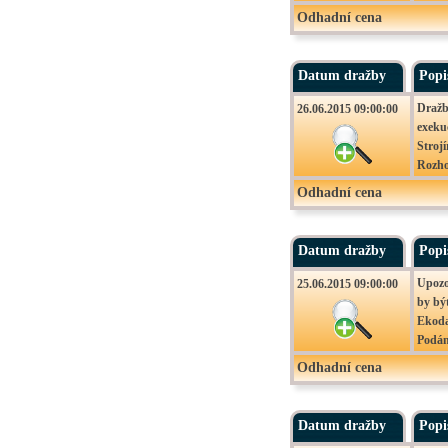
ve výr
Odhadní cena
Podán
Movit
26.06
Datum dražby
Popi
– Zlič
Dražb
26.06.2015 09:00:00
exeku
Strojí
Rozho
Nejni
Odhadní cena
Podán
Movit
26.06
Datum dražby
Popi
– Zlič
Upozo
25.06.2015 09:00:00
by bý
Ekoda
Podán
Movit
Odhadní cena
25.06
09:00
Datum dražby
Popi