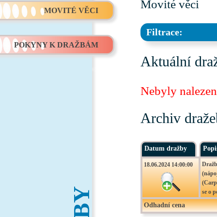
Movité věci
MOVITÉ VĚCI
Filtrace:
POKYNY K DRAŽBÁM
Aktuální dra
Nebyly nalezen
Archiv draže
Datum dražby
Popi
Dražb
18.06.2024 14:00:00
(nápo
(Carpi
se o p
27.12.
Odhadní cena