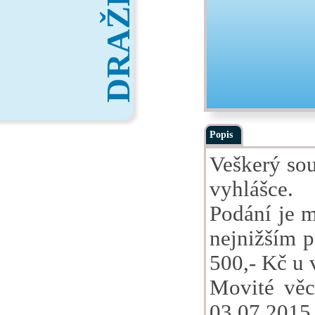
DRAŽBY
Popis
Veškerý sou
vyhlášce.
Podání je m
nejnižším 
500,- Kč u 
Movité věc
03.07.2015 