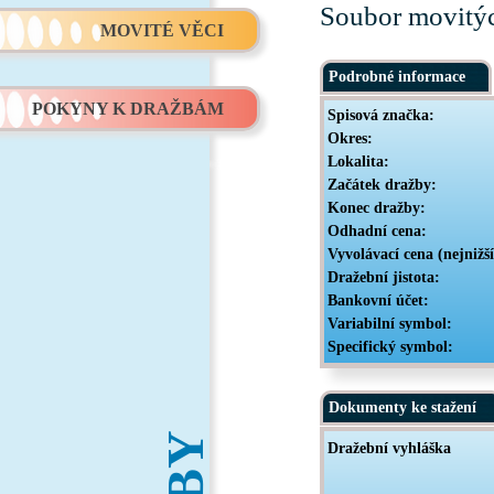
Soubor movitých
MOVITÉ VĚCI
Podrobné informace
POKYNY K DRAŽBÁM
Spisová značka:
Okres:
Lokalita:
Začátek dražby:
Konec dražby:
Odhadní cena:
Vyvolávací cena (nejnižš
Dražební jistota:
Bankovní účet:
Variabilní symbol:
Specifický symbol:
Dokumenty ke stažení
Dražební vyhláška