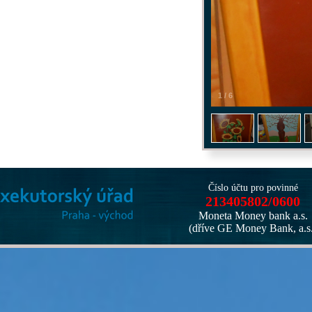
1
/
6
Číslo účtu pro povinné
213405802/0600
Moneta Money bank a.s.
(dříve GE Money Bank, a.s