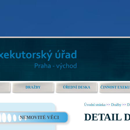
DRAŽBY
ÚŘEDNÍ DESKA
ČINNOST EXEK
Úvodní stránka
>>
Dražby
>>
De
DETAIL 
NEMOVITÉ VĚCI