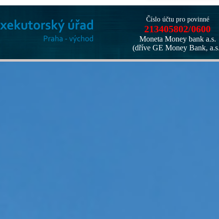
Číslo účtu pro povinné
213405802/0600
Moneta Money bank a.s.
(dříve GE Money Bank, a.s