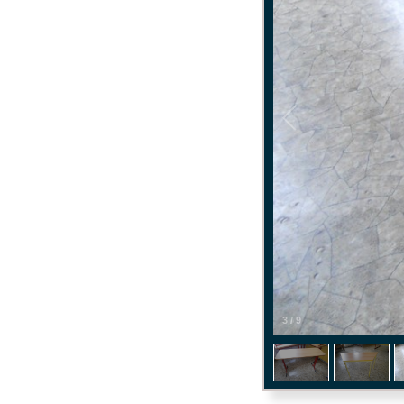
3
/
9