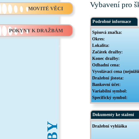
Vybavení pro ško
MOVITÉ VĚCI
Podrobné informace
POKYNY K DRAŽBÁM
Spisová značka:
Okres:
Lokalita:
Začátek dražby:
Konec dražby:
Odhadní cena:
Vyvolávací cena (nejnižš
Dražební jistota:
Bankovní účet:
Variabilní symbol:
Specifický symbol:
Dokumenty ke stažení
Dražební vyhláška