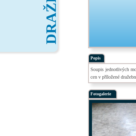
DRAŽBY
Popis
Soupis jednotlivých mo
cen v příložené dražebn
Fotogalerie