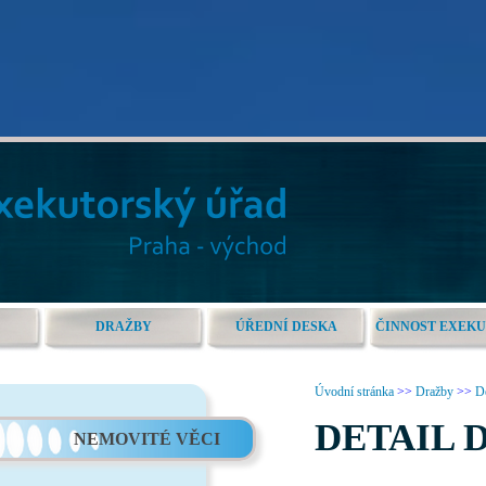
DRAŽBY
ÚŘEDNÍ DESKA
ČINNOST EXEK
Úvodní stránka
>>
Dražby
>>
De
DETAIL 
NEMOVITÉ VĚCI