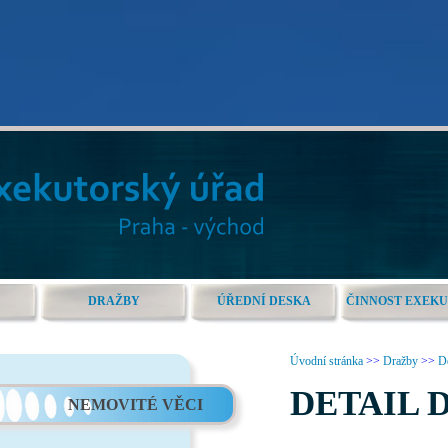
DRAŽBY
ÚŘEDNÍ DESKA
ČINNOST EXEK
Úvodní stránka
>>
Dražby
>>
De
DETAIL 
NEMOVITÉ VĚCI