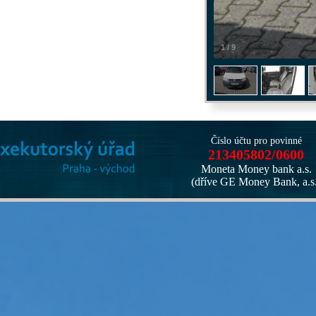
1
/
9
Číslo účtu pro povinné
213405802/0600
Moneta Money bank a.s.
(dříve GE Money Bank, a.s