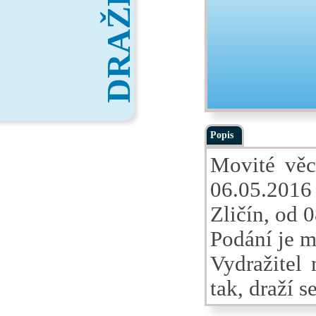
DRAŽBY
Popis
Movité věc
06.05.2016 
Zličín, od 
Podání je m
Vydražitel 
tak, draží s