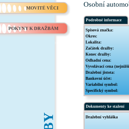
Osobní automo
MOVITÉ VĚCI
Podrobné informace
POKYNY K DRAŽBÁM
Spisová značka:
Okres:
Lokalita:
Začátek dražby:
Konec dražby:
Odhadní cena:
Vyvolávací cena (nejnižš
Dražební jistota:
Bankovní účet:
Variabilní symbol:
Specifický symbol:
Dokumenty ke stažení
Dražební vyhláška