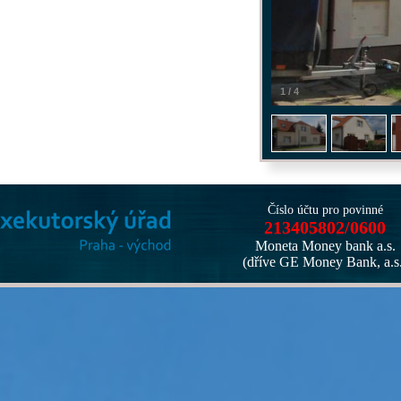
1
/
4
Číslo účtu pro povinné
213405802/0600
Moneta Money bank a.s.
(dříve GE Money Bank, a.s