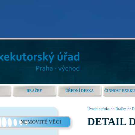
DRAŽBY
ÚŘEDNÍ DESKA
ČINNOST EXEK
Úvodní stránka
>>
Dražby
>>
De
DETAIL 
NEMOVITÉ VĚCI