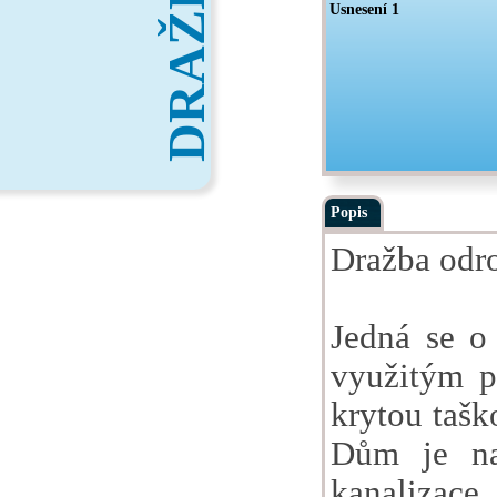
DRAŽBY
Usnesení 1
Popis
Dražba odro
Jedná se o
využitým p
krytou tašk
Dům je nap
kanalizace,