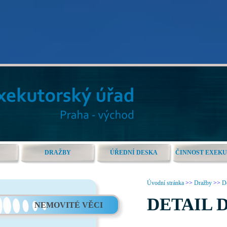
DRAŽBY
ÚŘEDNÍ DESKA
ČINNOST EXEK
Úvodní stránka
>>
Dražby
>>
De
DETAIL 
NEMOVITÉ VĚCI