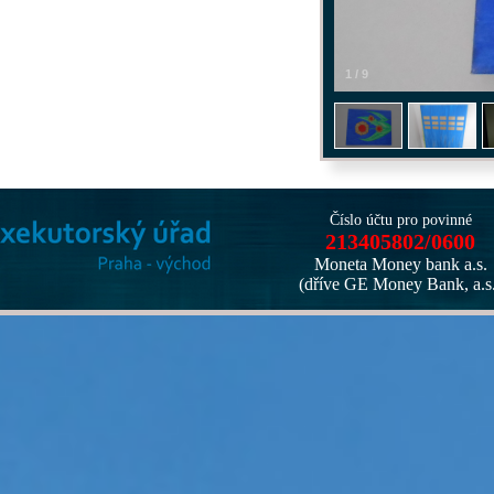
1
/
9
Číslo účtu pro povinné
213405802/0600
Moneta Money bank a.s.
(dříve GE Money Bank, a.s