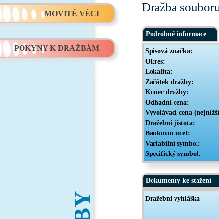
Dražba souboru
MOVITÉ VĚCI
Podrobné informace
POKYNY K DRAŽBÁM
Spisová značka:
Okres:
Lokalita:
Začátek dražby:
Konec dražby:
Odhadní cena:
Vyvolávací cena (nejnižš
Dražební jistota:
Bankovní účet:
Variabilní symbol:
Specifický symbol:
Dokumenty ke stažení
Dražební vyhláška