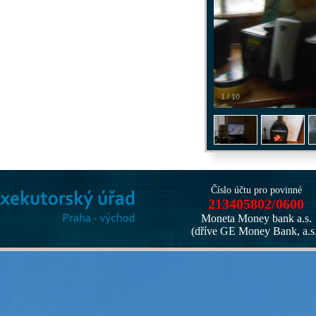
1
/
10
Číslo účtu pro povinné
213405802/0600
Moneta Money bank a.s.
(dříve GE Money Bank, a.s