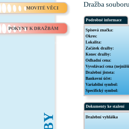
Dražba souboru 
MOVITÉ VĚCI
Podrobné informace
POKYNY K DRAŽBÁM
Spisová značka:
Okres:
Lokalita:
Začátek dražby:
Konec dražby:
Odhadní cena:
Vyvolávací cena (nejnižš
Dražební jistota:
Bankovní účet:
Variabilní symbol:
Specifický symbol:
Dokumenty ke stažení
Dražební vyhláška