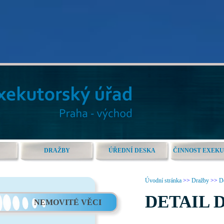
DRAŽBY
ÚŘEDNÍ DESKA
ČINNOST EXEK
Úvodní stránka
>>
Dražby
>>
De
DETAIL 
NEMOVITÉ VĚCI