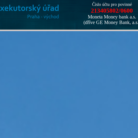
Číslo účtu pro povinné
213405802/0600
Moneta Money bank a.s.
(dříve GE Money Bank, a.s