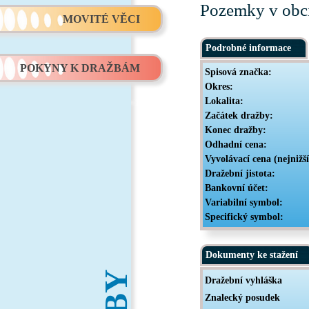
Pozemky v obc
MOVITÉ VĚCI
Podrobné informace
POKYNY K DRAŽBÁM
Spisová značka:
Okres:
Lokalita:
Začátek dražby:
Konec dražby:
Odhadní cena:
Vyvolávací cena (nejnižš
Dražební jistota:
Bankovní účet:
Variabilní symbol:
Specifický symbol:
Dokumenty ke stažení
Dražební vyhláška
Znalecký posudek