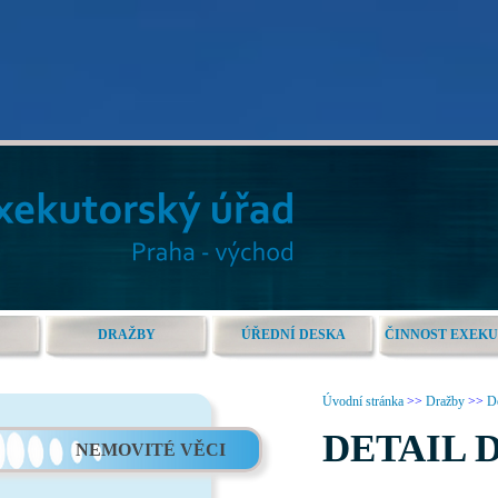
DRAŽBY
ÚŘEDNÍ DESKA
ČINNOST EXEK
Úvodní stránka
>>
Dražby
>>
De
DETAIL 
NEMOVITÉ VĚCI