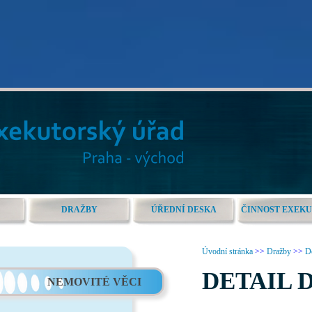
DRAŽBY
ÚŘEDNÍ DESKA
ČINNOST EXEK
Úvodní stránka
>>
Dražby
>>
De
DETAIL 
NEMOVITÉ VĚCI