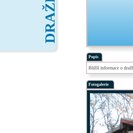
DRAŽBY
Popis
Bližší informace o dra
Fotogalerie