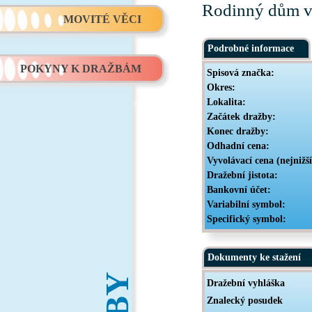
Rodinný dům v 
MOVITÉ VĚCI
Podrobné informace
POKYNY K DRAŽBÁM
Spisová značka:
Okres:
Lokalita:
Začátek dražby:
Konec dražby:
Odhadní cena:
Vyvolávací cena (nejnižš
Dražební jistota:
Bankovní účet:
Variabilní symbol:
Specifický symbol:
Dokumenty ke stažení
Dražební vyhláška
Znalecký posudek