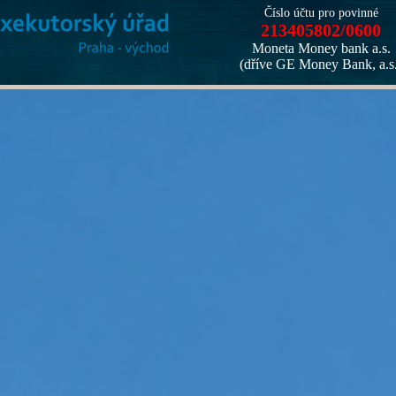
Číslo účtu pro povinné
213405802/0600
Moneta Money bank a.s.
(dříve GE Money Bank, a.s