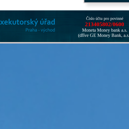
Číslo účtu pro povinné
213405802/0600
Moneta Money bank a.s.
(dříve GE Money Bank, a.s