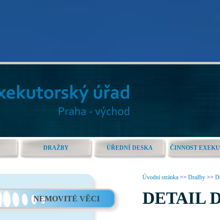
DRAŽBY
ÚŘEDNÍ DESKA
ČINNOST EXEK
Úvodní stránka
>>
Dražby
>>
De
DETAIL 
NEMOVITÉ VĚCI