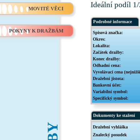
Ideální podíl 
MOVITÉ VĚCI
Podrobné informace
POKYNY K DRAŽBÁM
Spisová značka:
Okres:
Lokalita:
Začátek dražby:
Konec dražby:
Odhadní cena:
Vyvolávací cena (nejnižš
Dražební jistota:
Bankovní účet:
Variabilní symbol:
Specifický symbol:
Dokumenty ke stažení
Dražební vyhláška
Znalecký posudek