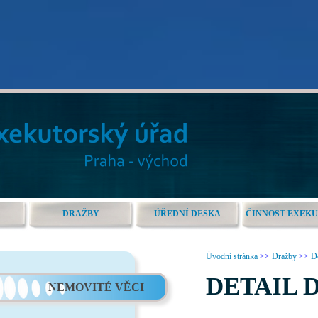
DRAŽBY
ÚŘEDNÍ DESKA
ČINNOST EXEK
Úvodní stránka
>>
Dražby
>>
De
DETAIL 
NEMOVITÉ VĚCI