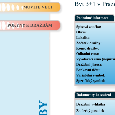
Byt 3+1 v Praz
MOVITÉ VĚCI
Podrobné informace
POKYNY K DRAŽBÁM
Spisová značka:
Okres:
Lokalita:
Začátek dražby:
Konec dražby:
Odhadní cena:
Vyvolávací cena (nejnižš
Dražební jistota:
Bankovní účet:
Variabilní symbol:
Specifický symbol:
Dokumenty ke stažení
Dražební vyhláška
Znalecký posudek