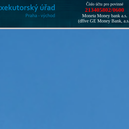
Číslo účtu pro povinné
213405802/0600
Moneta Money bank a.s.
(dříve GE Money Bank, a.s