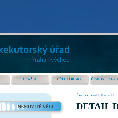
DRAŽBY
ÚŘEDNÍ DESKA
ČINNOST EXEK
Úvodní stránka
>>
Dražby
>>
De
DETAIL 
NEMOVITÉ VĚCI