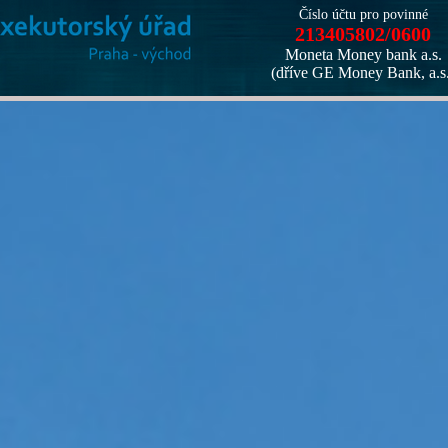
Číslo účtu pro povinné
213405802/0600
Moneta Money bank a.s.
(dříve GE Money Bank, a.s