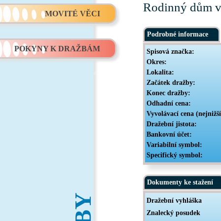
Rodinný dům v 
MOVITÉ VĚCI
Podrobné informace
POKYNY K DRAŽBÁM
Spisová značka:
Okres:
Lokalita:
Začátek dražby:
Konec dražby:
Odhadní cena:
Vyvolávací cena (nejnižš
Dražební jistota:
Bankovní účet:
Variabilní symbol:
Specifický symbol:
Dokumenty ke stažení
Dražební vyhláška
Znalecký posudek