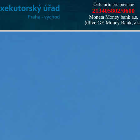
Číslo účtu pro povinné
213405802/0600
Moneta Money bank a.s.
(dříve GE Money Bank, a.s