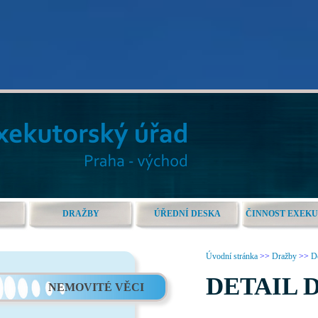
DRAŽBY
ÚŘEDNÍ DESKA
ČINNOST EXEK
Úvodní stránka
>>
Dražby
>>
De
DETAIL 
NEMOVITÉ VĚCI