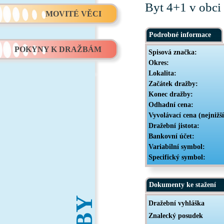
Byt 4+1 v obci
MOVITÉ VĚCI
Podrobné informace
POKYNY K DRAŽBÁM
Spisová značka:
Okres:
Lokalita:
Začátek dražby:
Konec dražby:
Odhadní cena:
Vyvolávací cena (nejnižš
Dražební jistota:
Bankovní účet:
Variabilní symbol:
Specifický symbol:
Dokumenty ke stažení
Dražební vyhláška
Znalecký posudek