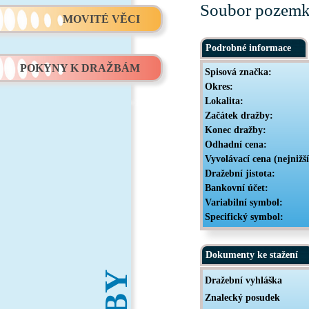
Soubor pozemků
MOVITÉ VĚCI
Podrobné informace
POKYNY K DRAŽBÁM
Spisová značka:
Okres:
Lokalita:
Začátek dražby:
Konec dražby:
Odhadní cena:
Vyvolávací cena (nejnižš
Dražební jistota:
Bankovní účet:
Variabilní symbol:
Specifický symbol:
Dokumenty ke stažení
Dražební vyhláška
Znalecký posudek