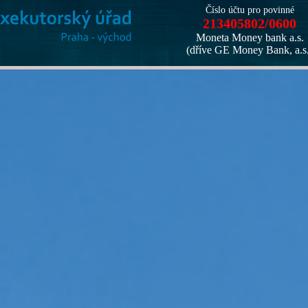
Číslo účtu pro povinné
213405802/0600
Moneta Money bank a.s.
(dříve GE Money Bank, a.s