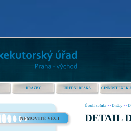
DRAŽBY
ÚŘEDNÍ DESKA
ČINNOST EXEK
Úvodní stránka
>>
Dražby
>>
De
DETAIL 
NEMOVITÉ VĚCI