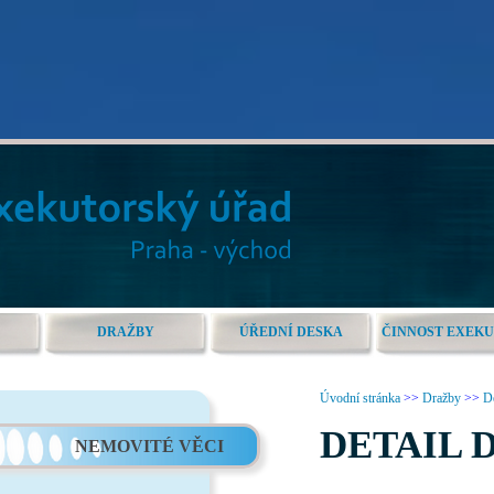
DRAŽBY
ÚŘEDNÍ DESKA
ČINNOST EXEK
Úvodní stránka
>>
Dražby
>>
De
DETAIL 
NEMOVITÉ VĚCI