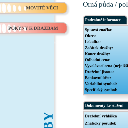
Orná půda / po
MOVITÉ VĚCI
Podrobné informace
POKYNY K DRAŽBÁM
Spisová značka:
Okres:
Lokalita:
Začátek dražby:
Konec dražby:
Odhadní cena:
Vyvolávací cena (nejnižš
Dražební jistota:
Bankovní účet:
Variabilní symbol:
Specifický symbol:
Dokumenty ke stažení
Dražební vyhláška
Znalecký posudek