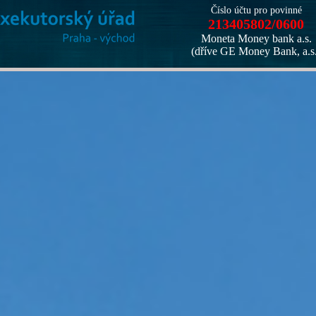
Číslo účtu pro povinné
213405802/0600
Moneta Money bank a.s.
(dříve GE Money Bank, a.s