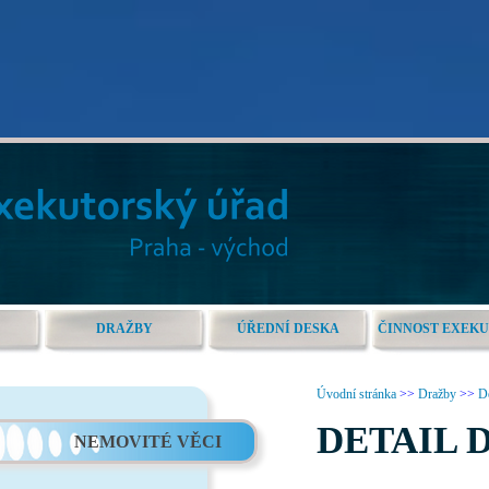
DRAŽBY
ÚŘEDNÍ DESKA
ČINNOST EXEK
Úvodní stránka
>>
Dražby
>>
De
DETAIL 
NEMOVITÉ VĚCI