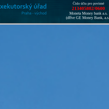
Číslo účtu pro povinné
213405802/0600
Moneta Money bank a.s.
(dříve GE Money Bank, a.s