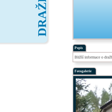
DRAŽBY
Popis
Bližší informace o dra
Fotogalerie