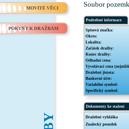
Soubor pozemků
MOVITÉ VĚCI
Podrobné informace
POKYNY K DRAŽBÁM
Spisová značka:
Okres:
Lokalita:
Začátek dražby:
Konec dražby:
Odhadní cena:
Vyvolávací cena (nejnižš
Dražební jistota:
Bankovní účet:
Variabilní symbol:
Specifický symbol:
Dokumenty ke stažení
Dražební vyhláška
Znalecký posudek