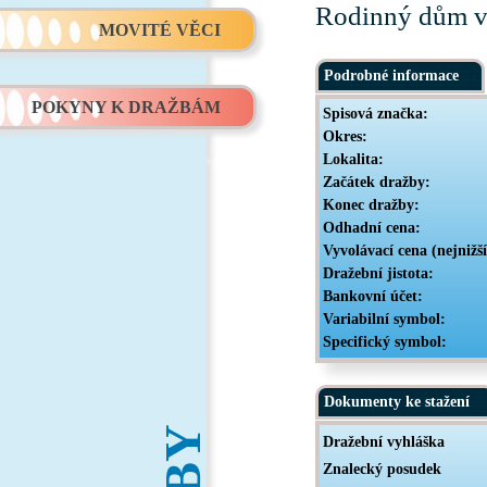
Rodinný dům v
MOVITÉ VĚCI
Podrobné informace
POKYNY K DRAŽBÁM
Spisová značka:
Okres:
Lokalita:
Začátek dražby:
Konec dražby:
Odhadní cena:
Vyvolávací cena (nejnižš
Dražební jistota:
Bankovní účet:
Variabilní symbol:
Specifický symbol:
Dokumenty ke stažení
Dražební vyhláška
Znalecký posudek