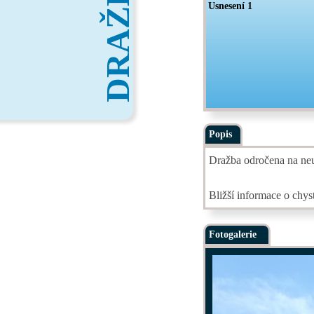
DRAŽBY
Usnesení 1
Popis
Dražba odročena na neu
Bližší informace o chy
Fotogalerie