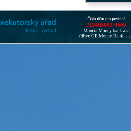
Číslo účtu pro povinné
213405802/0600
Moneta Money bank a.s.
(dříve GE Money Bank, a.s