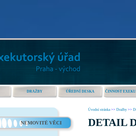
DRAŽBY
ÚŘEDNÍ DESKA
ČINNOST EXEK
Úvodní stránka
>>
Dražby
>>
De
DETAIL 
NEMOVITÉ VĚCI