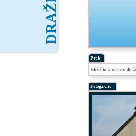
DRAŽBY
Popis
Bližší informace o dra
Fotogalerie