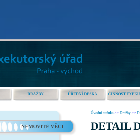
DRAŽBY
ÚŘEDNÍ DESKA
ČINNOST EXEK
Úvodní stránka
>>
Dražby
>>
De
DETAIL 
NEMOVITÉ VĚCI