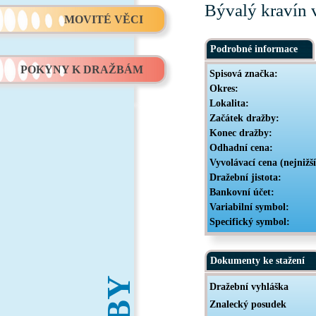
Bývalý kravín 
MOVITÉ VĚCI
Podrobné informace
POKYNY K DRAŽBÁM
Spisová značka:
Okres:
Lokalita:
Začátek dražby:
Konec dražby:
Odhadní cena:
Vyvolávací cena (nejnižš
Dražební jistota:
Bankovní účet:
Variabilní symbol:
Specifický symbol:
Dokumenty ke stažení
Dražební vyhláška
Znalecký posudek