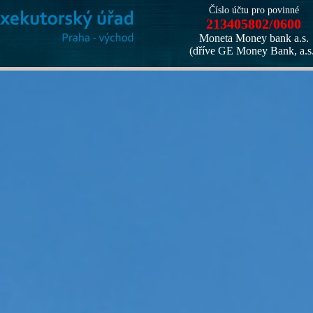
Číslo účtu pro povinné
213405802/0600
Moneta Money bank a.s.
(dříve GE Money Bank, a.s