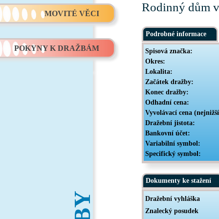
Rodinný dům v 
MOVITÉ VĚCI
Podrobné informace
POKYNY K DRAŽBÁM
Spisová značka:
Okres:
Lokalita:
Začátek dražby:
Konec dražby:
Odhadní cena:
Vyvolávací cena (nejnižš
Dražební jistota:
Bankovní účet:
Variabilní symbol:
Specifický symbol:
Dokumenty ke stažení
Dražební vyhláška
Znalecký posudek