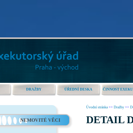
DRAŽBY
ÚŘEDNÍ DESKA
ČINNOST EXEK
Úvodní stránka
>>
Dražby
>>
De
DETAIL 
NEMOVITÉ VĚCI