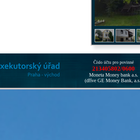
1
/
4
Číslo účtu pro povinné
213405802/0600
Moneta Money bank a.s.
(dříve GE Money Bank, a.s