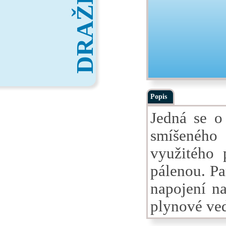
DRAŽBY
Popis
Jedná se o
smíšeného
využitého 
pálenou. P
napojení na
plynové ved