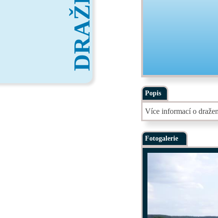
DRAŽBY
Popis
Více informací o draže
Fotogalerie