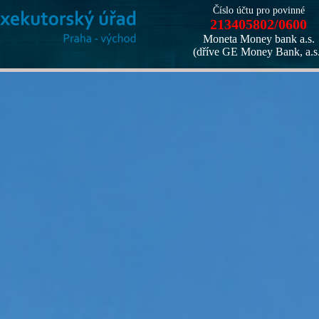
Číslo účtu pro povinné
213405802/0600
Moneta Money bank a.s.
(dříve GE Money Bank, a.s