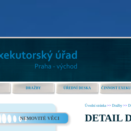
DRAŽBY
ÚŘEDNÍ DESKA
ČINNOST EXEK
Úvodní stránka
>>
Dražby
>>
De
DETAIL 
NEMOVITÉ VĚCI