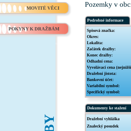
Pozemky v obci 
MOVITÉ VĚCI
Podrobné informace
POKYNY K DRAŽBÁM
Spisová značka:
Okres:
Lokalita:
Začátek dražby:
Konec dražby:
Odhadní cena:
Vyvolávací cena (nejnižš
Dražební jistota:
Bankovní účet:
Variabilní symbol:
Specifický symbol:
Dokumenty ke stažení
Dražební vyhláška
Znalecký posudek