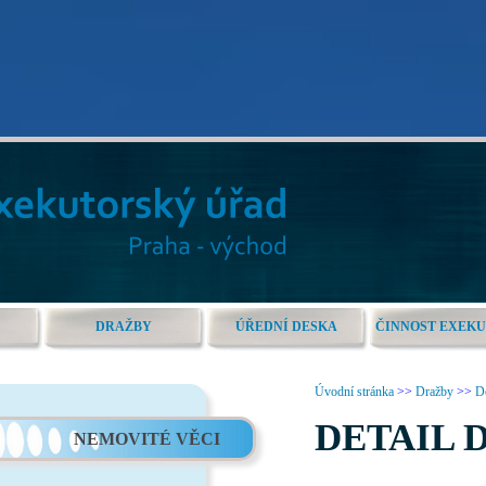
DRAŽBY
ÚŘEDNÍ DESKA
ČINNOST EXEK
Úvodní stránka
>>
Dražby
>>
De
DETAIL 
NEMOVITÉ VĚCI