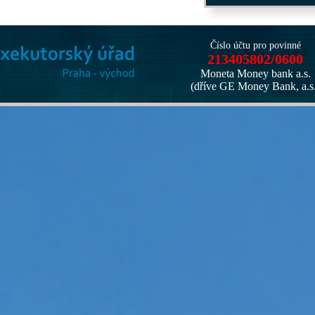
Číslo účtu pro povinné
213405802/0600
Moneta Money bank a.s.
(dříve GE Money Bank, a.s