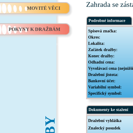
Zahrada se zás
MOVITÉ VĚCI
Podrobné informace
POKYNY K DRAŽBÁM
Spisová značka:
Okres:
Lokalita:
Začátek dražby:
Konec dražby:
Odhadní cena:
Vyvolávací cena (nejnižš
Dražební jistota:
Bankovní účet:
Variabilní symbol:
Specifický symbol:
Dokumenty ke stažení
Dražební vyhláška
Znalecký posudek