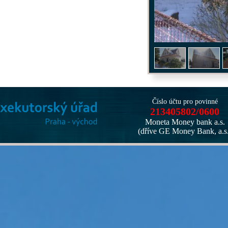
1
/
4
Číslo účtu pro povinné
213405802/0600
Moneta Money bank a.s.
(dříve GE Money Bank, a.s