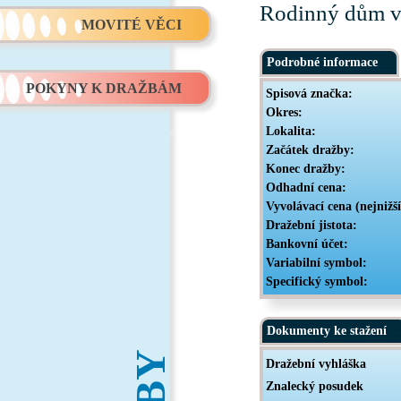
Rodinný dům v 
MOVITÉ VĚCI
Podrobné informace
POKYNY K DRAŽBÁM
Spisová značka:
Okres:
Lokalita:
Začátek dražby:
Konec dražby:
Odhadní cena:
Vyvolávací cena (nejnižš
Dražební jistota:
Bankovní účet:
Variabilní symbol:
Specifický symbol:
Dokumenty ke stažení
Dražební vyhláška
Znalecký posudek