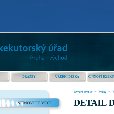
DRAŽBY
ÚŘEDNÍ DESKA
ČINNOST EXEK
Úvodní stránka
>>
Dražby
>>
De
DETAIL 
NEMOVITÉ VĚCI