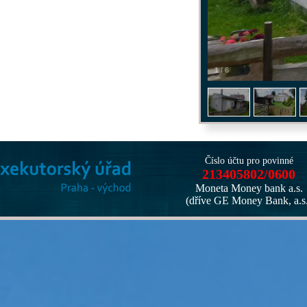
1
/
6
Číslo účtu pro povinné
213405802/0600
Moneta Money bank a.s.
(dříve GE Money Bank, a.s