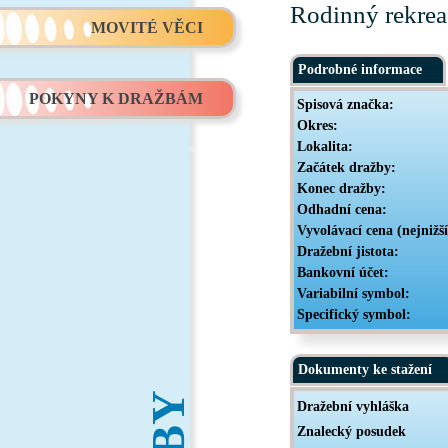
Rodinný rekrea
MOVITÉ VĚCI
Podrobné informace
POKYNY K DRAŽBÁM
Spisová značka:
Okres:
Lokalita:
Začátek dražby:
Konec dražby:
Odhadní cena:
Vyvolávací cena (nejnižš
Dražební jistota:
Bankovní účet:
Variabilní symbol:
Specifický symbol:
Dokumenty ke stažení
Dražební vyhláška
Znalecký posudek