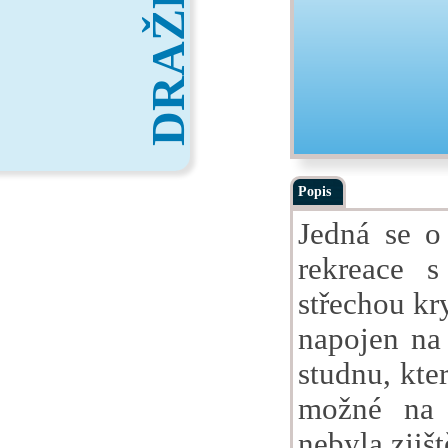
DRAŽBY
Popis
Jedná se o
rekreace 
střechou kr
napojen na 
studnu, kte
možné na 
nebyla zjišt