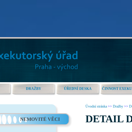
DRAŽBY
ÚŘEDNÍ DESKA
ČINNOST EXEK
Úvodní stránka
>>
Dražby
>>
De
DETAIL 
NEMOVITÉ VĚCI