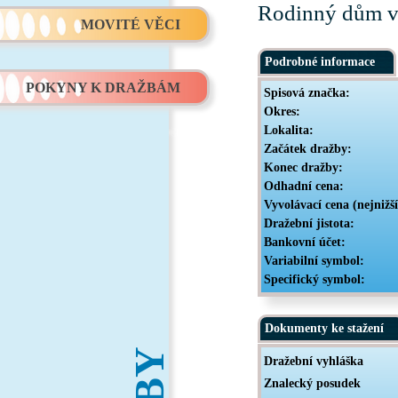
Rodinný dům v
MOVITÉ VĚCI
Podrobné informace
POKYNY K DRAŽBÁM
Spisová značka:
Okres:
Lokalita:
Začátek dražby:
Konec dražby:
Odhadní cena:
Vyvolávací cena (nejnižš
Dražební jistota:
Bankovní účet:
Variabilní symbol:
Specifický symbol:
Dokumenty ke stažení
Dražební vyhláška
Znalecký posudek