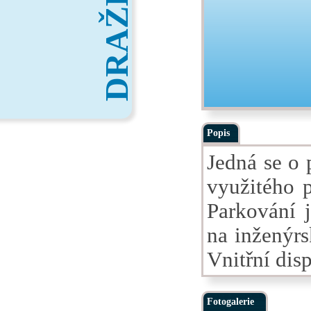
DRAŽBY
Popis
Jedná se o
využitého 
Parkování 
na inženýrs
Vnitřní dis
Fotogalerie