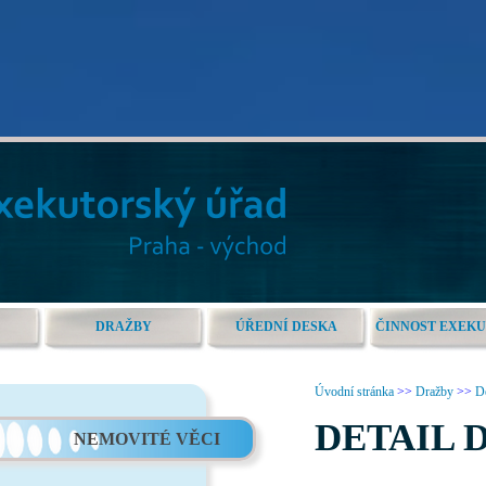
DRAŽBY
ÚŘEDNÍ DESKA
ČINNOST EXEK
Úvodní stránka
>>
Dražby
>>
De
DETAIL 
NEMOVITÉ VĚCI