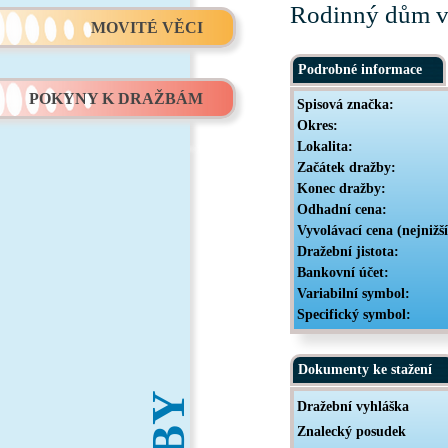
Rodinný dům v 
MOVITÉ VĚCI
Podrobné informace
POKYNY K DRAŽBÁM
Spisová značka:
Okres:
Lokalita:
Začátek dražby:
Konec dražby:
Odhadní cena:
Vyvolávací cena (nejnižš
Dražební jistota:
Bankovní účet:
Variabilní symbol:
Specifický symbol:
Dokumenty ke stažení
Dražební vyhláška
Znalecký posudek