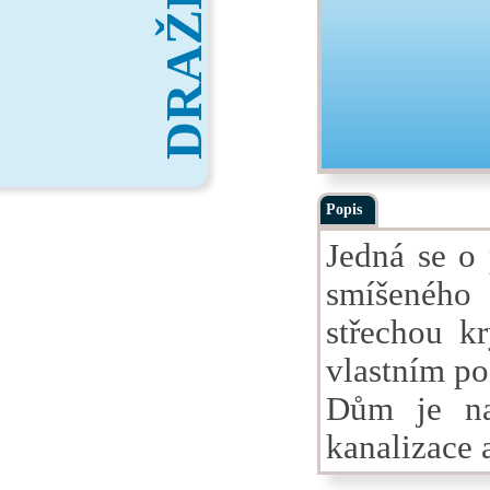
DRAŽBY
Popis
Jedná se o
smíšeného
střechou k
vlastním p
Dům je nap
kanalizace 