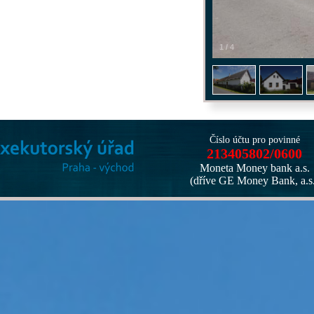
1
/
4
Číslo účtu pro povinné
213405802/0600
Moneta Money bank a.s.
(dříve GE Money Bank, a.s