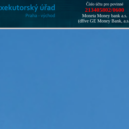
Číslo účtu pro povinné
213405802/0600
Moneta Money bank a.s.
(dříve GE Money Bank, a.s