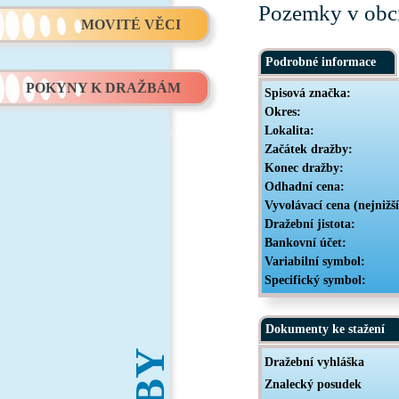
Pozemky v obci
MOVITÉ VĚCI
Podrobné informace
POKYNY K DRAŽBÁM
Spisová značka:
Okres:
Lokalita:
Začátek dražby:
Konec dražby:
Odhadní cena:
Vyvolávací cena (nejnižš
Dražební jistota:
Bankovní účet:
Variabilní symbol:
Specifický symbol:
Dokumenty ke stažení
Dražební vyhláška
Znalecký posudek