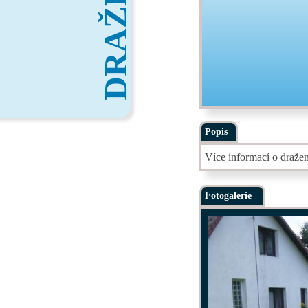
DRAŽBY
Popis
Více informací o draže
Fotogalerie