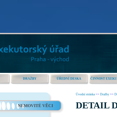
DRAŽBY
ÚŘEDNÍ DESKA
ČINNOST EXEK
Úvodní stránka
>>
Dražby
>>
De
DETAIL 
NEMOVITÉ VĚCI