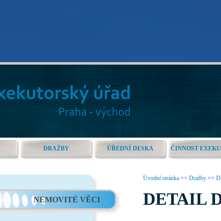
DRAŽBY
ÚŘEDNÍ DESKA
ČINNOST EXEK
Úvodní stránka
>>
Dražby
>>
De
DETAIL 
NEMOVITÉ VĚCI