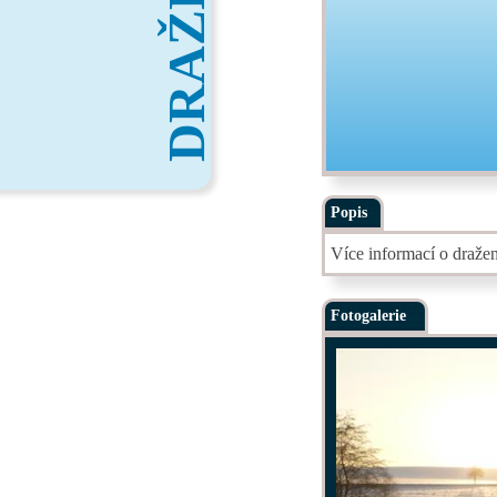
DRAŽBY
Popis
Více informací o draže
Fotogalerie