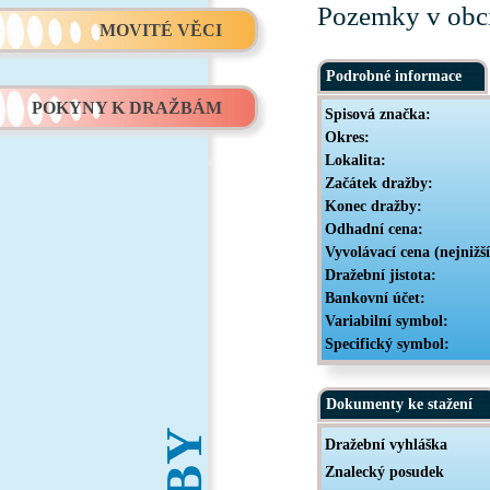
Pozemky v obc
MOVITÉ VĚCI
Podrobné informace
POKYNY K DRAŽBÁM
Spisová značka:
Okres:
Lokalita:
Začátek dražby:
Konec dražby:
Odhadní cena:
Vyvolávací cena (nejnižš
Dražební jistota:
Bankovní účet:
Variabilní symbol:
Specifický symbol:
Dokumenty ke stažení
Dražební vyhláška
Znalecký posudek