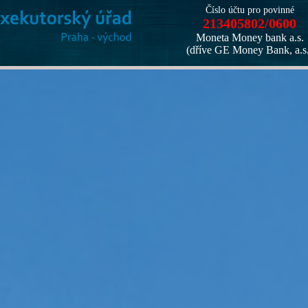
Číslo účtu pro povinné
213405802/0600
Moneta Money bank a.s.
(dříve GE Money Bank, a.s