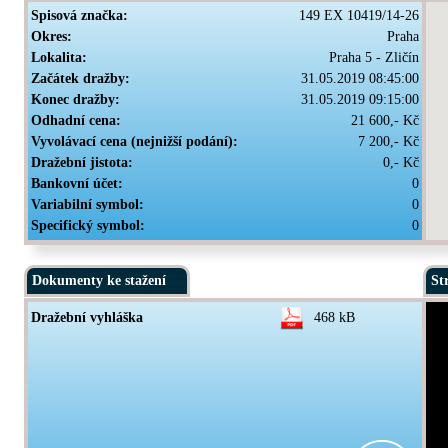
Spisová značka:
149 EX 10419/14-26
Okres:
Praha
Lokalita:
Praha 5 - Zličín
Začátek dražby:
31.05.2019 08:45:00
Konec dražby:
31.05.2019 09:15:00
Odhadní cena:
21 600,- Kč
Vyvolávací cena (nejnižší podání):
7 200,- Kč
Dražební jistota:
0,- Kč
Bankovní účet:
0
Variabilní symbol:
0
Specifický symbol:
0
Dokumenty ke stažení
St
Dražební vyhláška
468 kB