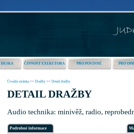
 DESKA
ČINNOST EXEKUTORA
PRO POVINNÉ
PRO OP
Úvodní stránka
>>
Dražby
>>
Detail dražby
DETAIL DRAŽBY
Audio technika: minivěž, radio, reprobedny
Podrobné informace
Ma