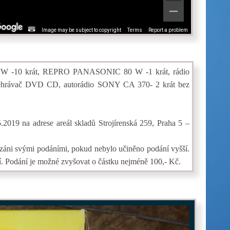
Image may be subject to copyright
Terms
Report a problem
00 W -10 krát, REPRO PANASONIC 80 W -1 krát, rádio
hrávač DVD CD, autorádio SONY CA 370- 2 krát bez
2019 na adrese areál skladů Strojírenská 259, Praha 5 –
vázáni svými podáními, pokud nebylo učiněno podání vyšší.
ání. Podání je možné zvyšovat o částku nejméně 100,- Kč.