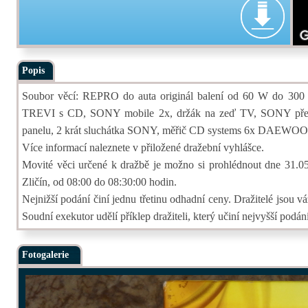
Popis
Soubor věcí: REPRO do auta originál balení od 60 W do 3
TREVI s CD, SONY mobile 2x, držák na zeď TV, SONY pře
panelu, 2 krát sluchátka SONY, měřič CD systems 6x DAEWOO
Více informací naleznete v přiložené dražební vyhlášce.
Movité věci určené k dražbě je možno si prohlédnout dne 31.05.
Zličín, od 08:00 do 08:30:00 hodin.
Nejnižší podání činí jednu třetinu odhadní ceny. Dražitelé jsou 
Soudní exekutor udělí příklep dražiteli, který učiní nejvyšší pod
Fotogalerie