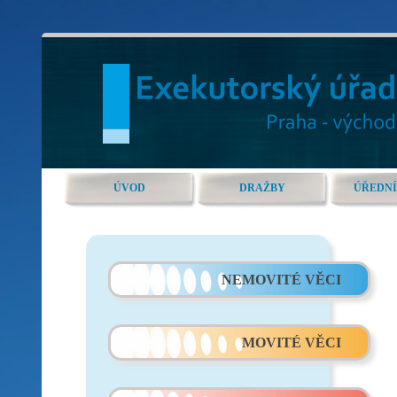
ÚVOD
DRAŽBY
ÚŘEDNÍ
NEMOVITÉ VĚCI
MOVITÉ VĚCI