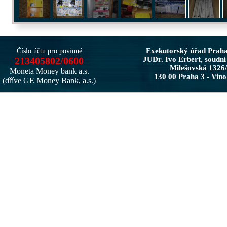
Exekutorský úřad Prah
Číslo účtu pro povinné
213405802/0600
JUDr. Ivo Erbert, soudní
Milešovská 1326
Moneta Money bank a.s.
130 00 Praha 3 - Vin
(dříve GE Money Bank, a.s.)