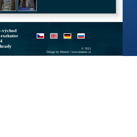
a-východ
 exekutor
/4
ohrady
© 2013
Design by Mensec |
www.mensec.cz