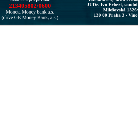
213405802/0600
JUDr. Ivo Erbert, soudní
Milešovská 1326
Moneta Money bank a.s.
130 00 Praha 3 - Vin
(dříve GE Money Bank, a.s.)