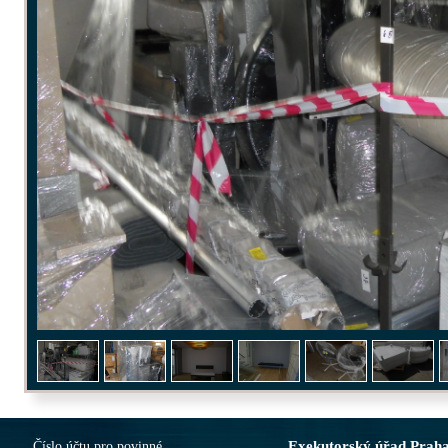
Exekutorský úřad Prah
Číslo účtu pro povinné