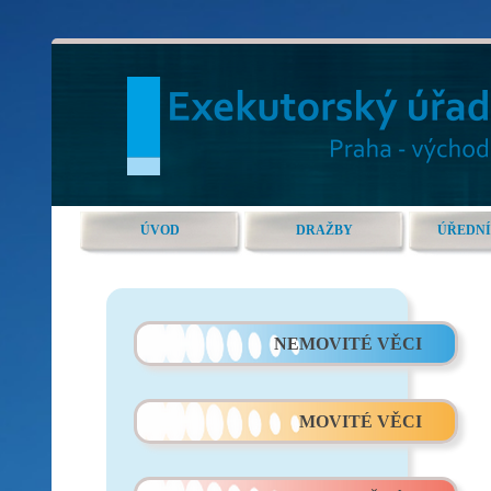
ÚVOD
DRAŽBY
ÚŘEDNÍ
NEMOVITÉ VĚCI
MOVITÉ VĚCI