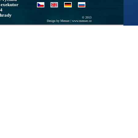
 exekutor
/4
ohrady
© 2013
Design by Mensec |
www.mensec.cz