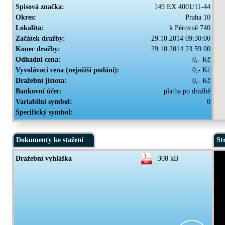
Spisová značka:
149 EX 4001/11-44
Okres:
Praha 10
Lokalita:
k Pérovně 740
Začátek dražby:
29.10.2014 09:30:00
Konec dražby:
29.10.2014 23:59:00
Odhadní cena:
0,- Kč
Vyvolávací cena (nejnižší podání):
0,- Kč
Dražební jistota:
0,- Kč
Bankovní účet:
platba po dražbě
Variabilní symbol:
0
Specifický symbol:
Dokumenty ke stažení
St
Dražební vyhláška
308 kB