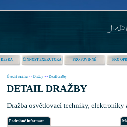
 DESKA
ČINNOST EXEKUTORA
PRO POVINNÉ
PRO OP
Úvodní stránka
>>
Dražby
>>
Detail dražby
DETAIL DRAŽBY
Dražba osvětlovací techniky, elektroniky
Podrobné informace
Ma