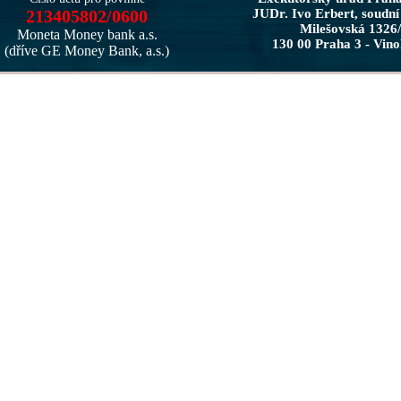
213405802/0600
JUDr. Ivo Erbert, soudní
Milešovská 1326
Moneta Money bank a.s.
130 00 Praha 3 - Vin
(dříve GE Money Bank, a.s.)