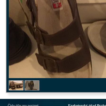
Exekutorský úřad Prah
Číslo účtu pro povinné