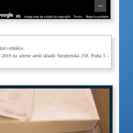
Image may be subject to copyright
Terms
Report a problem
bní vyhlášce.
2019 na adrese areál skladů Strojírenská 259, Praha 5 –