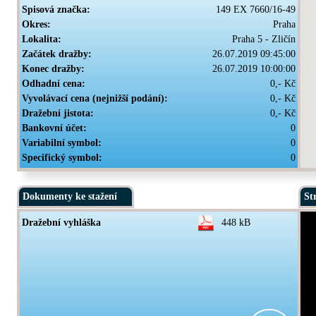
Spisová značka:
149 EX 7660/16-49
Okres:
Praha
Lokalita:
Praha 5 - Zličín
Začátek dražby:
26.07.2019 09:45:00
Konec dražby:
26.07.2019 10:00:00
Odhadní cena:
0,- Kč
Vyvolávací cena (nejnižší podání):
0,- Kč
Dražební jistota:
0,- Kč
Bankovní účet:
0
Variabilní symbol:
0
Specifický symbol:
0
Dokumenty ke stažení
St
Dražební vyhláška
448 kB