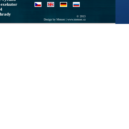
 exekutor
/4
ohrady
© 2013
Design by Mensec |
www.mensec.cz