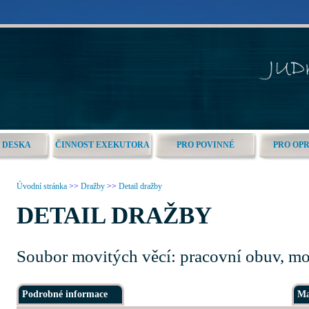
 DESKA
ČINNOST EXEKUTORA
PRO POVINNÉ
PRO OP
Úvodní stránka
>>
Dražby
>>
Detail dražby
DETAIL DRAŽBY
Soubor movitých věcí: pracovní obuv, m
Podrobné informace
Ma