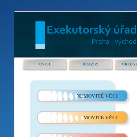
ÚVOD
DRAŽBY
ÚŘEDNÍ
NEMOVITÉ VĚCI
MOVITÉ VĚCI