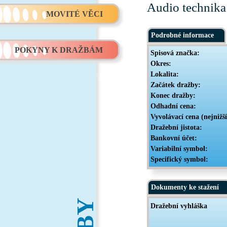
Audio technika:
MOVITÉ VĚCI
Podrobné informace
POKYNY K DRAŽBÁM
Spisová značka:
Okres:
Lokalita:
Začátek dražby:
Konec dražby:
Odhadní cena:
Vyvolávací cena (nejnižš
Dražební jistota:
Bankovní účet:
Variabilní symbol:
Specifický symbol:
Dokumenty ke stažení
Dražební vyhláška