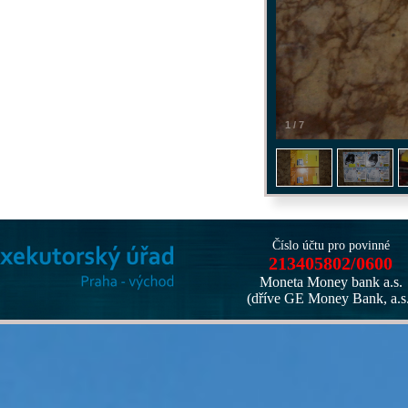
1
/
7
Číslo účtu pro povinné
213405802/0600
Moneta Money bank a.s.
(dříve GE Money Bank, a.s