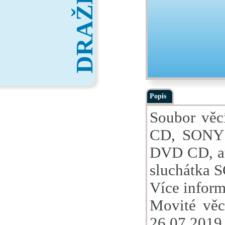
DRAŽBY
Popis
Soubor věc
CD, SONY 
DVD CD, au
sluchátka S
Více inform
Movité věc
26.07.2019 