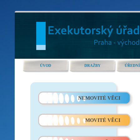
ÚVOD
DRAŽBY
ÚŘEDNÍ
NEMOVITÉ VĚCI
MOVITÉ VĚCI