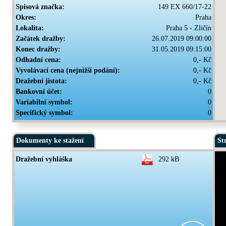
Spisová značka:
149 EX 660/17-22
Okres:
Praha
Lokalita:
Praha 5 - Zličín
Začátek dražby:
26.07.2019 09:00:00
Konec dražby:
31.05.2019 09:15:00
Odhadní cena:
0,- Kč
Vyvolávací cena (nejnižší podání):
0,- Kč
Dražební jistota:
0,- Kč
Bankovní účet:
0
Variabilní symbol:
0
Specifický symbol:
0
Dokumenty ke stažení
St
Dražební vyhláška
292 kB