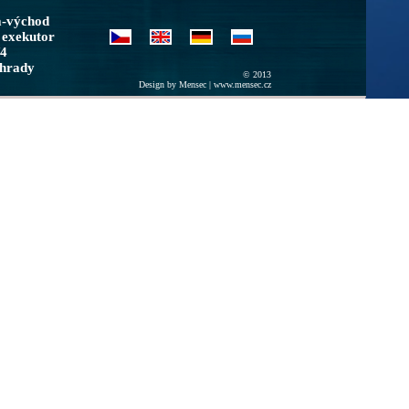
a-východ
 exekutor
/4
ohrady
© 2013
Design by Mensec |
www.mensec.cz