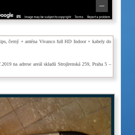
Image may be subject to copyright
Terms
Report a problem
ps, černý + anténa Vivanco full HD Indoor + kabely do
2019 na adrese areál skladů Strojírenská 259, Praha 5 –