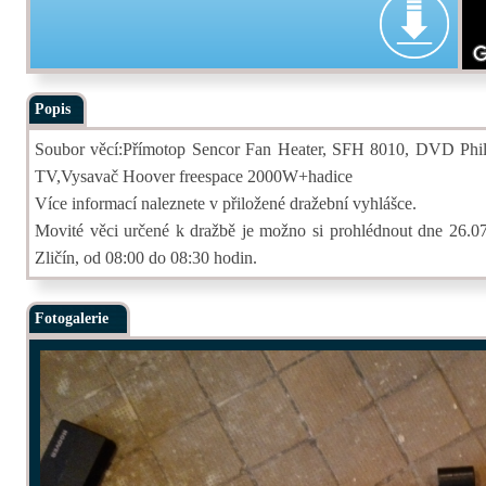
Popis
Soubor věcí:Přímotop Sencor Fan Heater, SFH 8010, DVD Phili
TV,Vysavač Hoover freespace 2000W+hadice
Více informací naleznete v přiložené dražební vyhlášce.
Movité věci určené k dražbě je možno si prohlédnout dne 26.07.
Zličín, od 08:00 do 08:30 hodin.
Fotogalerie