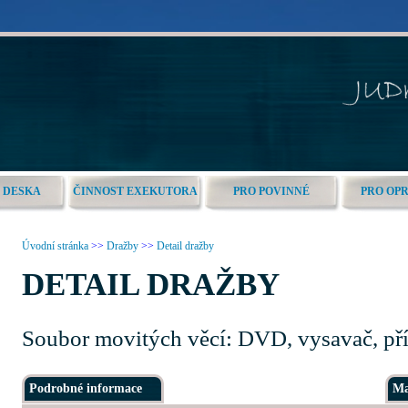
 DESKA
ČINNOST EXEKUTORA
PRO POVINNÉ
PRO OP
Úvodní stránka
>>
Dražby
>>
Detail dražby
DETAIL DRAŽBY
Soubor movitých věcí: DVD, vysavač, př
Podrobné informace
Ma