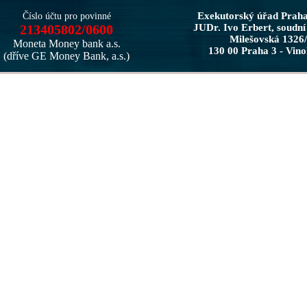
Exekutorský úřad Prah
Číslo účtu pro povinné
213405802/0600
JUDr. Ivo Erbert, soudní
Milešovská 1326
Moneta Money bank a.s.
130 00 Praha 3 - Vin
(dříve GE Money Bank, a.s.)