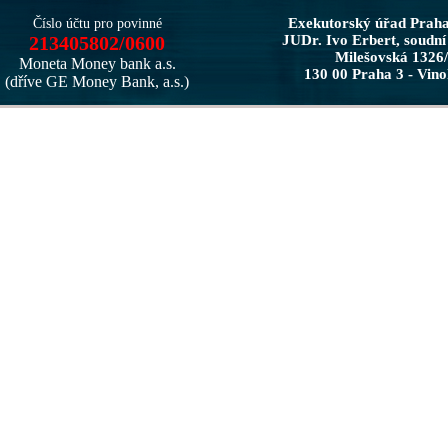
Exekutorský úřad Prah
Číslo účtu pro povinné
213405802/0600
JUDr. Ivo Erbert, soudní
Milešovská 1326
Moneta Money bank a.s.
130 00 Praha 3 - Vin
(dříve GE Money Bank, a.s.)