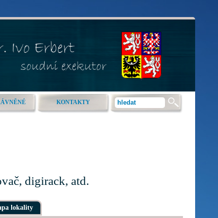
RÁVNĚNÉ
KONTAKTY
vač, digirack, atd.
pa lokality