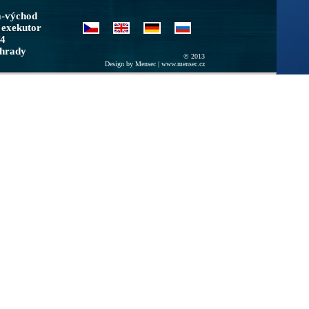
a-východ
 exekutor
/4
ohrady
© 2013
Design by Mensec |
www.mensec.cz