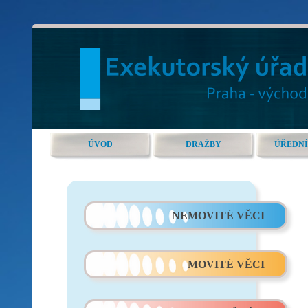
ÚVOD
DRAŽBY
ÚŘEDNÍ
NEMOVITÉ VĚCI
MOVITÉ VĚCI