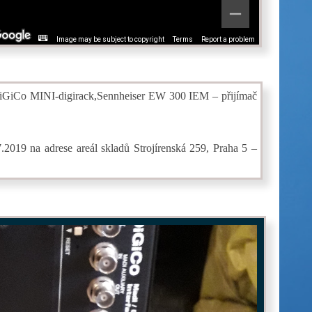
Image may be subject to copyright
Terms
Report a problem
iGiCo MINI-digirack,Sennheiser EW 300 IEM – přijímač
2019 na adrese areál skladů Strojírenská 259, Praha 5 –