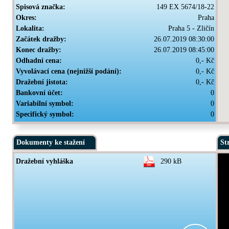
Spisová značka:
149 EX 5674/18-22
Okres:
Praha
Lokalita:
Praha 5 - Zličín
Začátek dražby:
26.07.2019 08:30:00
Konec dražby:
26.07.2019 08:45:00
Odhadní cena:
0,- Kč
Vyvolávací cena (nejnižší podání):
0,- Kč
Dražební jistota:
0,- Kč
Bankovní účet:
0
Variabilní symbol:
0
Specifický symbol:
0
Dokumenty ke stažení
St
Dražební vyhláška
290 kB