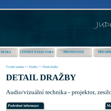
 DESKA
ČINNOST EXEKUTORA
PRO POVINNÉ
PRO OP
Úvodní stránka
>>
Dražby
>>
Detail dražby
DETAIL DRAŽBY
Audio/vizuální technika - projektor, zesilo
Podrobné informace
Ma