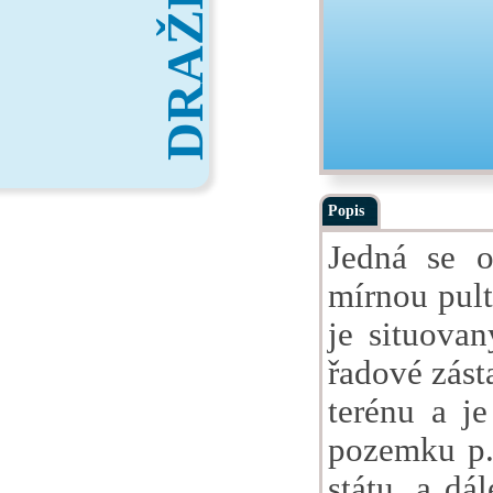
DRAŽBY
Popis
Jedná se o
mírnou pult
je situovan
řadové zást
terénu a j
pozemku p.č
státu, a d