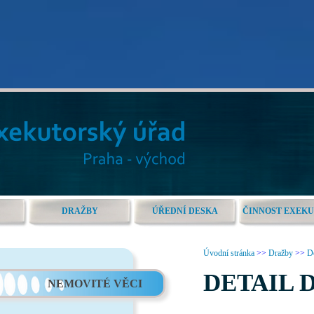
DRAŽBY
ÚŘEDNÍ DESKA
ČINNOST EXEK
Úvodní stránka
>>
Dražby
>>
De
DETAIL 
NEMOVITÉ VĚCI