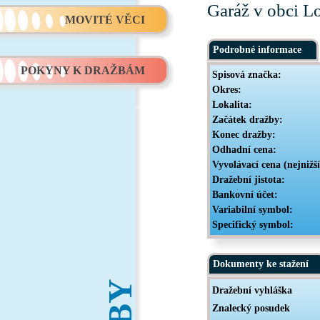
Garáž v obci L
MOVITÉ VĚCI
Podrobné informace
POKYNY K DRAŽBÁM
Spisová značka:
Okres:
Lokalita:
Začátek dražby:
Konec dražby:
Odhadní cena:
Vyvolávací cena (nejnižš
Dražební jistota:
Bankovní účet:
Variabilní symbol:
Specifický symbol:
Dokumenty ke stažení
Dražební vyhláška
Znalecký posudek