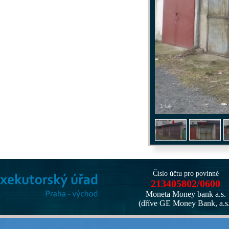
1
/
4
Číslo účtu pro povinné
213405802/0600
Moneta Money bank a.s.
(dříve GE Money Bank, a.s