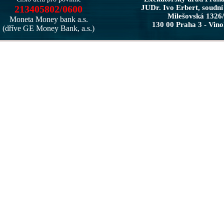
213405802/0600
JUDr. Ivo Erbert, soudní
Milešovská 1326
Moneta Money bank a.s.
130 00 Praha 3 - Vin
(dříve GE Money Bank, a.s.)