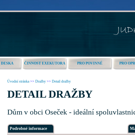
 DESKA
ČINNOST EXEKUTORA
PRO POVINNÉ
PRO OP
Úvodní stránka
>>
Dražby
>>
Detail dražby
DETAIL DRAŽBY
Dům v obci Oseček - ideální spoluvlastni
Podrobné informace
Ma