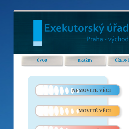
ÚVOD
DRAŽBY
ÚŘEDNÍ
NEMOVITÉ VĚCI
MOVITÉ VĚCI