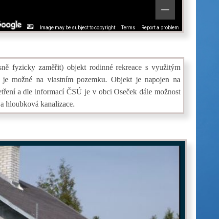
Image may be subject to copyright
Terms
Report a problem
ně fyzicky zaměřit) objekt rodinné rekreace s využitým
í je možné na vlastním pozemku. Objekt je napojen na
 šetření a dle informací ČSÚ je v obci Oseček dále možnost
 a hloubková kanalizace.