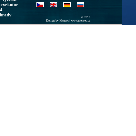
 exekutor
/4
ohrady
© 2013
Design by Mensec |
www.mensec.cz