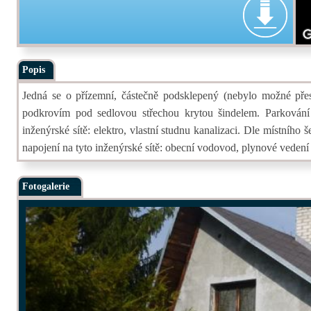
Popis
Jedná se o přízemní, částečně podsklepený (nebylo možné přes
podkrovím pod sedlovou střechou krytou šindelem. Parkován
inženýrské sítě: elektro, vlastní studnu kanalizaci. Dle místního
napojení na tyto inženýrské sítě: obecní vodovod, plynové vedení
Fotogalerie