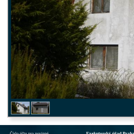
Exekutorský úřad Prah
Číslo účtu pro povinné