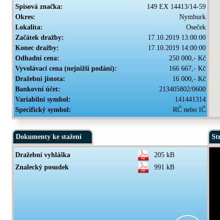
Spisová značka:
149 EX 14413/14-59
Okres:
Nymburk
Lokalita:
Oseček
Začátek dražby:
17.10.2019 13:00:00
Konec dražby:
17.10.2019 14:00:00
Odhadní cena:
250 000,- Kč
Vyvolávací cena (nejnižší podání):
166 667,- Kč
Dražební jistota:
16 000,- Kč
Bankovní účet:
213405802/0600
Variabilní symbol:
141441314
Specifický symbol:
RČ nebo IČ
Dokumenty ke stažení
St
Dražební vyhláška
205 kB
Znalecký posudek
991 kB