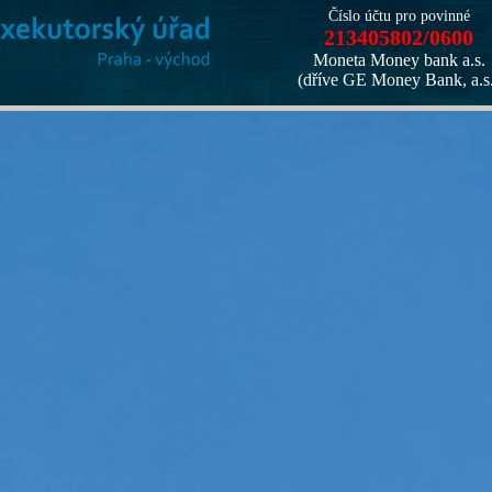
Číslo účtu pro povinné
213405802/0600
Moneta Money bank a.s.
(dříve GE Money Bank, a.s