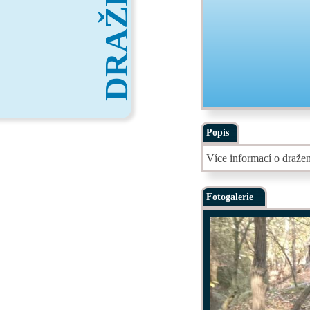
DRAŽBY
Popis
Více informací o draže
Fotogalerie