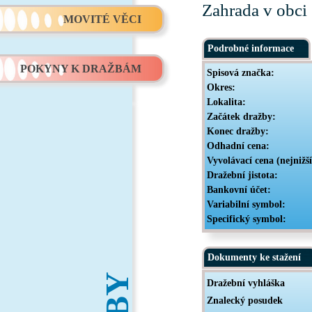
Zahrada v obci 
MOVITÉ VĚCI
Podrobné informace
POKYNY K DRAŽBÁM
Spisová značka:
Okres:
Lokalita:
Začátek dražby:
Konec dražby:
Odhadní cena:
Vyvolávací cena (nejnižš
Dražební jistota:
Bankovní účet:
Variabilní symbol:
Specifický symbol:
Dokumenty ke stažení
Dražební vyhláška
Znalecký posudek