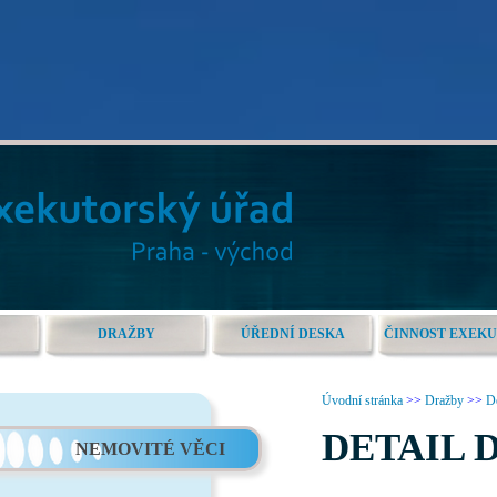
DRAŽBY
ÚŘEDNÍ DESKA
ČINNOST EXEK
Úvodní stránka
>>
Dražby
>>
De
DETAIL 
NEMOVITÉ VĚCI