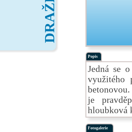
DRAŽBY
Popis
Jedná se o
využitého 
betonovou.
je pravděp
hloubková 
Fotogalerie