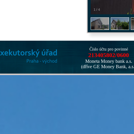
1
/
4
Číslo účtu pro povinné
213405802/0600
Moneta Money bank a.s.
(dříve GE Money Bank, a.s