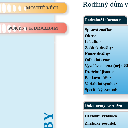
Rodinný dům v o
MOVITÉ VĚCI
Podrobné informace
POKYNY K DRAŽBÁM
Spisová značka:
Okres:
Lokalita:
Začátek dražby:
Konec dražby:
Odhadní cena:
Vyvolávací cena (nejnižš
Dražební jistota:
Bankovní účet:
Variabilní symbol:
Specifický symbol:
Dokumenty ke stažení
Dražební vyhláška
Znalecký posudek