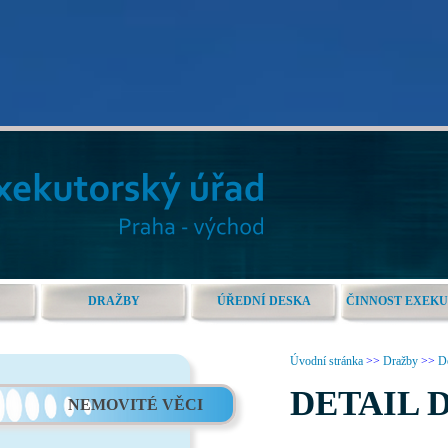
DRAŽBY
ÚŘEDNÍ DESKA
ČINNOST EXEK
Úvodní stránka
>>
Dražby
>>
De
DETAIL 
NEMOVITÉ VĚCI