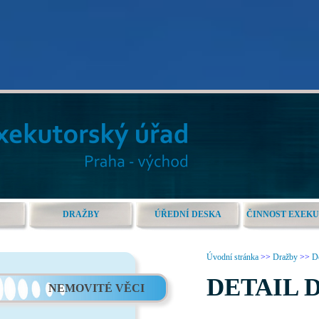
DRAŽBY
ÚŘEDNÍ DESKA
ČINNOST EXEK
Úvodní stránka
>>
Dražby
>>
De
DETAIL 
NEMOVITÉ VĚCI