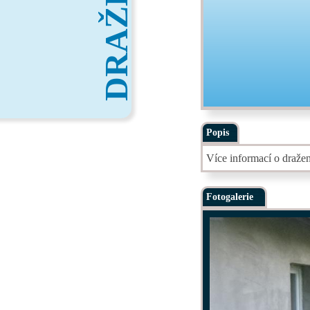
DRAŽBY
Popis
Více informací o draže
Fotogalerie