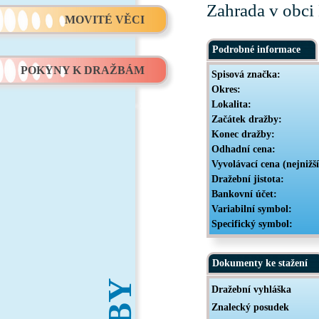
Zahrada v obci 
MOVITÉ VĚCI
Podrobné informace
POKYNY K DRAŽBÁM
Spisová značka:
Okres:
Lokalita:
Začátek dražby:
Konec dražby:
Odhadní cena:
Vyvolávací cena (nejnižš
Dražební jistota:
Bankovní účet:
Variabilní symbol:
Specifický symbol:
Dokumenty ke stažení
Dražební vyhláška
Znalecký posudek