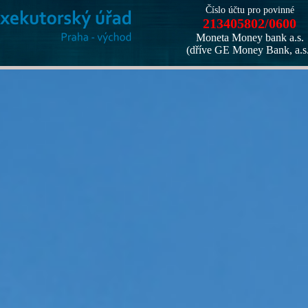
Číslo účtu pro povinné
213405802/0600
Moneta Money bank a.s.
(dříve GE Money Bank, a.s