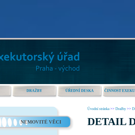
DRAŽBY
ÚŘEDNÍ DESKA
ČINNOST EXEK
Úvodní stránka
>>
Dražby
>>
De
DETAIL 
NEMOVITÉ VĚCI