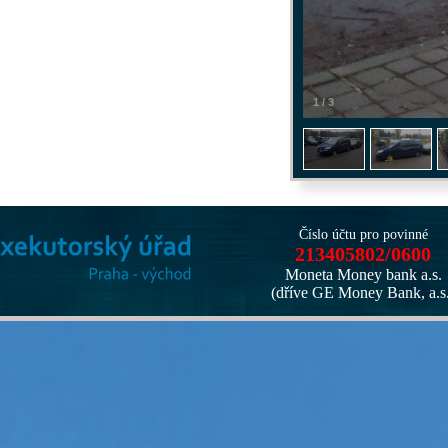
1
/
3
Číslo účtu pro povinné
213405802/0600
Moneta Money bank a.s.
(dříve GE Money Bank, a.s