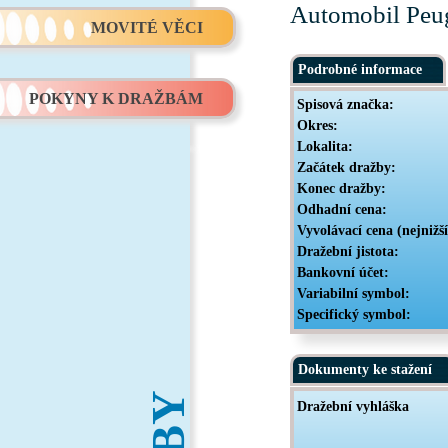
Automobil Peu
MOVITÉ VĚCI
Podrobné informace
POKYNY K DRAŽBÁM
Spisová značka:
Okres:
Lokalita:
Začátek dražby:
Konec dražby:
Odhadní cena:
Vyvolávací cena (nejnižš
Dražební jistota:
Bankovní účet:
Variabilní symbol:
Specifický symbol:
Dokumenty ke stažení
Dražební vyhláška