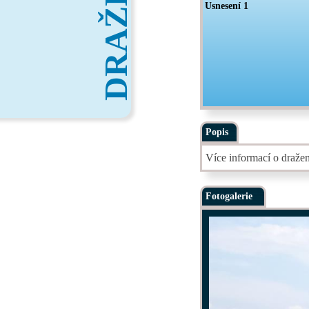
DRAŽBY
Usnesení 1
Popis
Více informací o draže
Fotogalerie