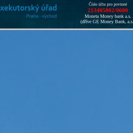
Číslo účtu pro povinné
213405802/0600
Moneta Money bank a.s.
(dříve GE Money Bank, a.s