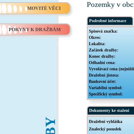
Pozemky v obc
MOVITÉ VĚCI
Podrobné informace
POKYNY K DRAŽBÁM
Spisová značka:
Okres:
Lokalita:
Začátek dražby:
Konec dražby:
Odhadní cena:
Vyvolávací cena (nejnižš
Dražební jistota:
Bankovní účet:
Variabilní symbol:
Specifický symbol:
Dokumenty ke stažení
Dražební vyhláška
Znalecký posudek