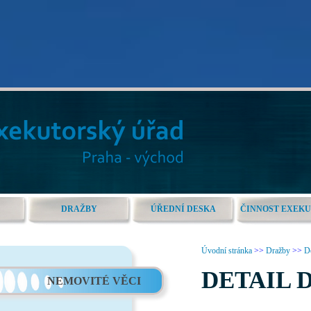
DRAŽBY
ÚŘEDNÍ DESKA
ČINNOST EXEK
Úvodní stránka
>>
Dražby
>>
De
DETAIL 
NEMOVITÉ VĚCI