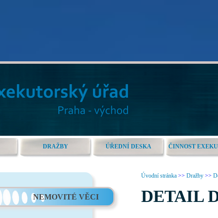
DRAŽBY
ÚŘEDNÍ DESKA
ČINNOST EXEK
Úvodní stránka
>>
Dražby
>>
De
DETAIL 
NEMOVITÉ VĚCI