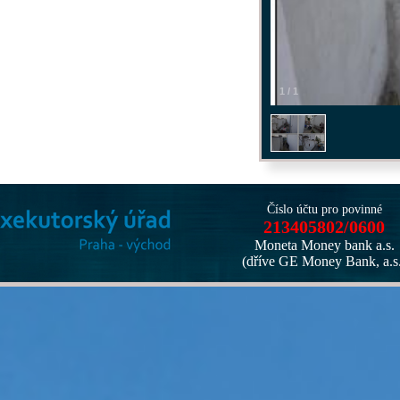
1
/
1
Číslo účtu pro povinné
213405802/0600
Moneta Money bank a.s.
(dříve GE Money Bank, a.s