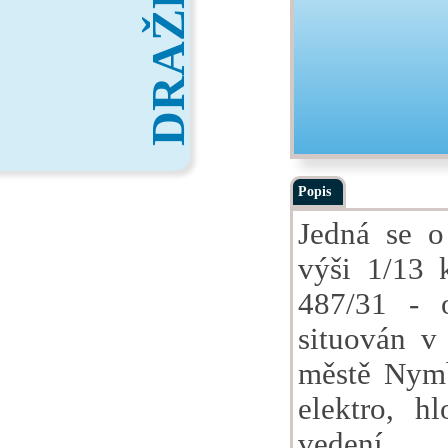
DRAŽBY
Popis
Jedná se o
výši 1/13 
487/31 - o
situován v
městě Nymb
elektro, h
vedení.