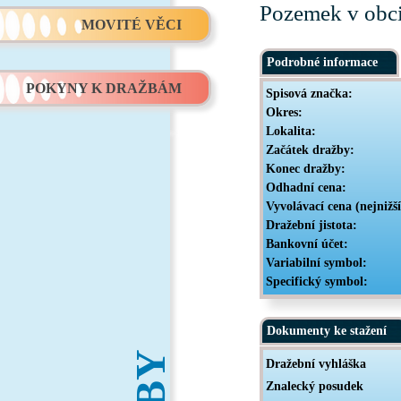
Pozemek v obci 
MOVITÉ VĚCI
Podrobné informace
POKYNY K DRAŽBÁM
Spisová značka:
Okres:
Lokalita:
Začátek dražby:
Konec dražby:
Odhadní cena:
Vyvolávací cena (nejnižš
Dražební jistota:
Bankovní účet:
Variabilní symbol:
Specifický symbol:
Dokumenty ke stažení
Dražební vyhláška
Znalecký posudek