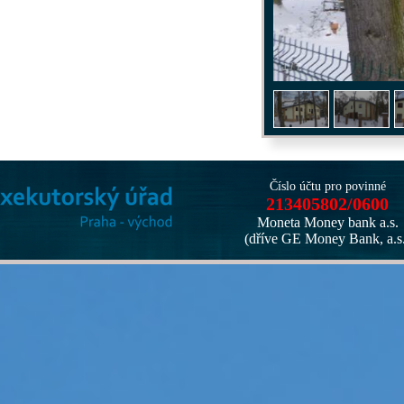
1
/
7
Číslo účtu pro povinné
213405802/0600
Moneta Money bank a.s.
(dříve GE Money Bank, a.s