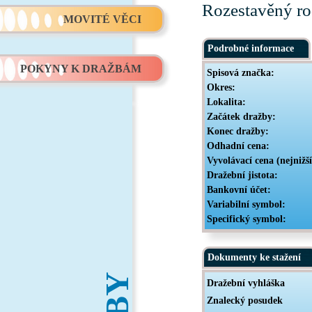
Rozestavěný ro
MOVITÉ VĚCI
Podrobné informace
POKYNY K DRAŽBÁM
Spisová značka:
Okres:
Lokalita:
Začátek dražby:
Konec dražby:
Odhadní cena:
Vyvolávací cena (nejnižš
Dražební jistota:
Bankovní účet:
Variabilní symbol:
Specifický symbol:
Dokumenty ke stažení
Dražební vyhláška
Znalecký posudek