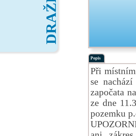
DRAŽBY
Popis
Při místním
se nachází
započata na
ze dne 11.3
pozemku p.č
UPOZORNĚNÍ
ani zákres