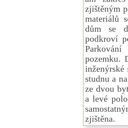
zjištěným p
materiálů 
dům se dv
podkroví p
Parkování
pozemku. D
inženýrské 
studnu a n
ze dvou byt
a levé pol
samostatným
zjištěna.