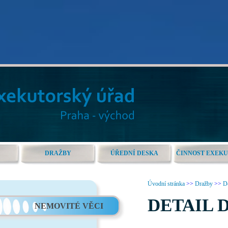
DRAŽBY
ÚŘEDNÍ DESKA
ČINNOST EXEK
Úvodní stránka
>>
Dražby
>>
De
DETAIL 
NEMOVITÉ VĚCI