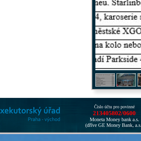
1
/
5
Číslo účtu pro povinné
213405802/0600
Moneta Money bank a.s.
(dříve GE Money Bank, a.s