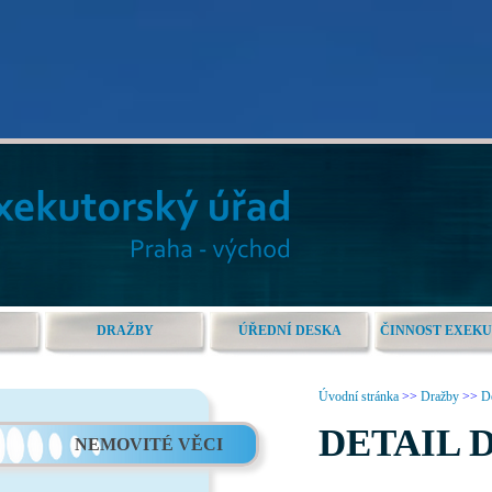
DRAŽBY
ÚŘEDNÍ DESKA
ČINNOST EXEK
Úvodní stránka
>>
Dražby
>>
De
DETAIL 
NEMOVITÉ VĚCI