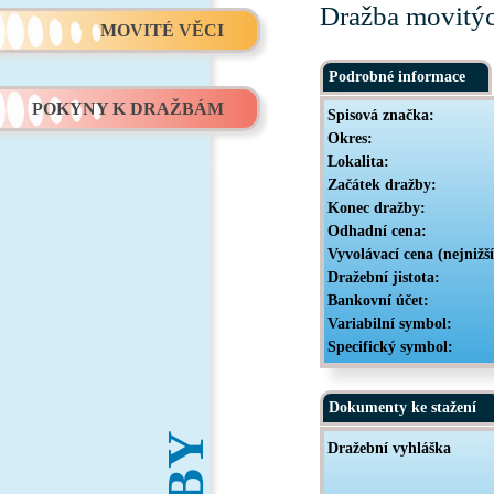
Dražba movitýc
MOVITÉ VĚCI
Podrobné informace
POKYNY K DRAŽBÁM
Spisová značka:
Okres:
Lokalita:
Začátek dražby:
Konec dražby:
Odhadní cena:
Vyvolávací cena (nejnižš
Dražební jistota:
Bankovní účet:
Variabilní symbol:
Specifický symbol:
Dokumenty ke stažení
Dražební vyhláška