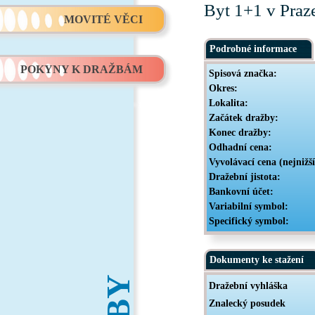
Byt 1+1 v Praze
MOVITÉ VĚCI
Podrobné informace
POKYNY K DRAŽBÁM
Spisová značka:
Okres:
Lokalita:
Začátek dražby:
Konec dražby:
Odhadní cena:
Vyvolávací cena (nejnižš
Dražební jistota:
Bankovní účet:
Variabilní symbol:
Specifický symbol:
Dokumenty ke stažení
Dražební vyhláška
Znalecký posudek