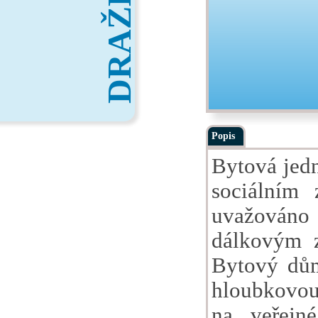
DRAŽBY
Popis
Bytová jedn
sociálním
uvažováno j
dálkovým 
Bytový dům
hloubkovou 
na veřejn