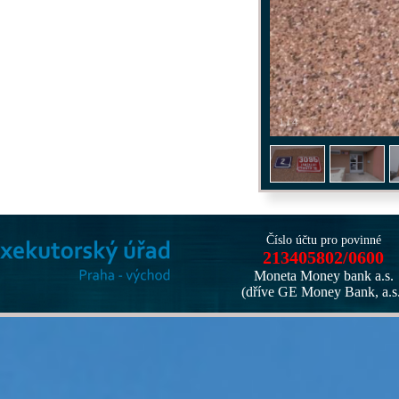
1
/
4
Číslo účtu pro povinné
213405802/0600
Moneta Money bank a.s.
(dříve GE Money Bank, a.s