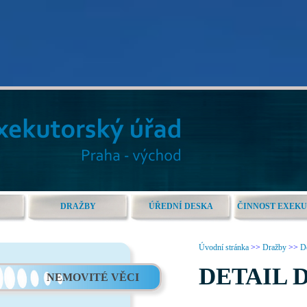
DRAŽBY
ÚŘEDNÍ DESKA
ČINNOST EXEK
Úvodní stránka
>>
Dražby
>>
De
DETAIL 
NEMOVITÉ VĚCI